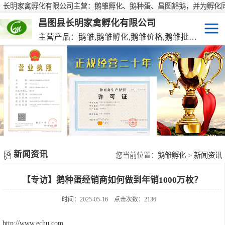
长明家禽孵化有限公司主营：鹅雏孵化、鹅种蛋、昌图豁鹅，并为孵化
行大批量供应鹅种蛋，有需要欢迎来电咨询！
昌图县长明家禽孵化有限公司
主营产品：鹅雏,鹅雏孵化,鹅雏价格,鹅雏批发,鹅种蛋,脱温大种鹅雏,活珠蛋,后备种鹅等家禽产品。
鹅雏
脱温大种鹅雏
鹅种蛋
活珠蛋
新闻资讯
后备种鹅
您当前位置：
鹅雏孵化
>
新闻资讯
【专访】鹅种蛋经销商如何做到年销1000万枚？
东北笨鸡雏
时间：2025-05-16
点击次数：2136
http://www.echu.com