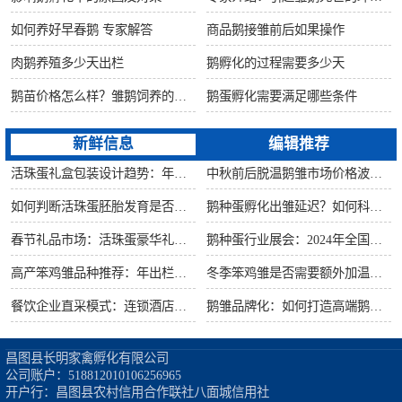
如何养好早春鹅 专家解答
商品鹅接雏前后如果操作
肉鹅养殖多少天出栏
鹅孵化的过程需要多少天
鹅苗价格怎么样？雏鹅饲养的六大要点！
鹅蛋孵化需要满足哪些条件
新鲜信息
编辑推荐
活珠蛋礼盒包装设计趋势：年节礼品市场突破方案
中秋前后脱温鹅雏市场价格波动预测
如何判断活珠蛋胚胎发育是否健康？照蛋操作指南
鹅种蛋孵化出雏延迟？如何科学助产提高成活率？
春节礼品市场：活珠蛋豪华礼盒定价与渠道策略
鹅种蛋行业展会：2024年全国种禽博览会预告
高产笨鸡雏品种推荐：年出栏量超万只的鸡种
冬季笨鸡雏是否需要额外加温？科学数据解析
餐饮企业直采模式：连锁酒店签约脱温大种鹅雏供应商
鹅雏品牌化：如何打造高端鹅苗市场？
昌图县长明家禽孵化有限公司

公司账户：518812010106256965

开户行：昌图县农村信用合作联社八面城信用社
