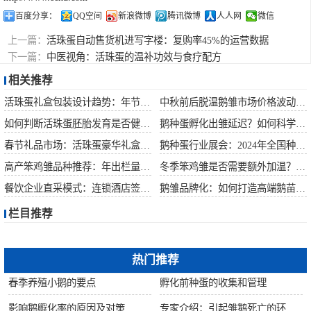
百度分享：
QQ空间
新浪微博
腾讯微博
人人网
微信
上一篇：
活珠蛋自动售货机进写字楼：复购率45%的运营数据
下一篇：
中医视角：活珠蛋的温补功效与食疗配方
相关推荐
活珠蛋礼盒包装设计趋势：年节礼品市场突破方案
中秋前后脱温鹅雏市场价格波动预测
如何判断活珠蛋胚胎发育是否健康？照蛋操作指南
鹅种蛋孵化出雏延迟？如何科学助产提高成活率？
春节礼品市场：活珠蛋豪华礼盒定价与渠道策略
鹅种蛋行业展会：2024年全国种禽博览会预告
高产笨鸡雏品种推荐：年出栏量超万只的鸡种
冬季笨鸡雏是否需要额外加温？科学数据解析
餐饮企业直采模式：连锁酒店签约脱温大种鹅雏供应商
鹅雏品牌化：如何打造高端鹅苗市场？
栏目推荐
热门推荐
春季养殖小鹅的要点
孵化前种蛋的收集和管理
影响鹅孵化率的原因及对策
专家介绍：引起雏鹅死亡的环境因素