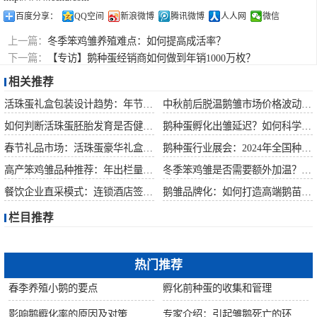
百度分享：
QQ空间
新浪微博
腾讯微博
人人网
微信
上一篇：
冬季笨鸡雏养殖难点：如何提高成活率？
下一篇：
【专访】鹅种蛋经销商如何做到年销1000万枚？
相关推荐
活珠蛋礼盒包装设计趋势：年节礼品市场突破方案
中秋前后脱温鹅雏市场价格波动预测
如何判断活珠蛋胚胎发育是否健康？照蛋操作指南
鹅种蛋孵化出雏延迟？如何科学助产提高成活率？
春节礼品市场：活珠蛋豪华礼盒定价与渠道策略
鹅种蛋行业展会：2024年全国种禽博览会预告
高产笨鸡雏品种推荐：年出栏量超万只的鸡种
冬季笨鸡雏是否需要额外加温？科学数据解析
餐饮企业直采模式：连锁酒店签约脱温大种鹅雏供应商
鹅雏品牌化：如何打造高端鹅苗市场？
栏目推荐
热门推荐
春季养殖小鹅的要点
孵化前种蛋的收集和管理
影响鹅孵化率的原因及对策
专家介绍：引起雏鹅死亡的环境因素