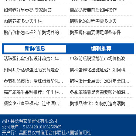
如何养好早春鹅 专家解答
商品鹅接雏前后如果操作
肉鹅养殖多少天出栏
鹅孵化的过程需要多少天
鹅苗价格怎么样？雏鹅饲养的六大要点！
鹅蛋孵化需要满足哪些条件
新鲜信息
编辑推荐
活珠蛋礼盒包装设计趋势：年节礼品市场突破方案
中秋前后脱温鹅雏市场价格波动预测
如何判断活珠蛋胚胎发育是否健康？照蛋操作指南
鹅种蛋孵化出雏延迟？如何科学助产提高成活率？
春节礼品市场：活珠蛋豪华礼盒定价与渠道策略
鹅种蛋行业展会：2024年全国种禽博览会预告
高产笨鸡雏品种推荐：年出栏量超万只的鸡种
冬季笨鸡雏是否需要额外加温？科学数据解析
餐饮企业直采模式：连锁酒店签约脱温大种鹅雏供应商
鹅雏品牌化：如何打造高端鹅苗市场？
昌图县长明家禽孵化有限公司

公司账户：518812010106256965

开户行：昌图县农村信用合作联社八面城信用社
