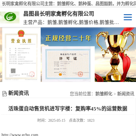
长明家禽孵化有限公司主营：鹅雏孵化、鹅种蛋、昌图豁鹅，并为孵化
行大批量供应鹅种蛋，有需要欢迎来电咨询！
昌图县长明家禽孵化有限公司
主营产品：鹅雏,鹅雏孵化,鹅雏价格,鹅雏批发,鹅种蛋,脱温大种鹅雏,活珠蛋,后备种鹅等家禽产品。
鹅雏
脱温大种鹅雏
鹅种蛋
活珠蛋
新闻资讯
后备种鹅
您当前位置：
鹅雏孵化
>
新闻资讯
活珠蛋自动售货机进写字楼：复购率45%的运营数据
东北笨鸡雏
时间：2025-05-15
点击次数：1823
http://www.echu.com