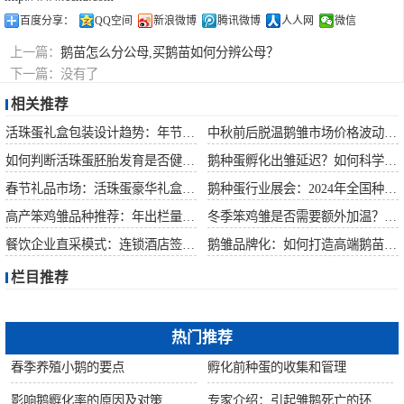
百度分享：
QQ空间
新浪微博
腾讯微博
人人网
微信
上一篇：
鹅苗怎么分公母,买鹅苗如何分辨公母？
下一篇：
没有了
相关推荐
活珠蛋礼盒包装设计趋势：年节礼品市场突破方案
中秋前后脱温鹅雏市场价格波动预测
如何判断活珠蛋胚胎发育是否健康？照蛋操作指南
鹅种蛋孵化出雏延迟？如何科学助产提高成活率？
春节礼品市场：活珠蛋豪华礼盒定价与渠道策略
鹅种蛋行业展会：2024年全国种禽博览会预告
高产笨鸡雏品种推荐：年出栏量超万只的鸡种
冬季笨鸡雏是否需要额外加温？科学数据解析
餐饮企业直采模式：连锁酒店签约脱温大种鹅雏供应商
鹅雏品牌化：如何打造高端鹅苗市场？
栏目推荐
热门推荐
春季养殖小鹅的要点
孵化前种蛋的收集和管理
影响鹅孵化率的原因及对策
专家介绍：引起雏鹅死亡的环境因素