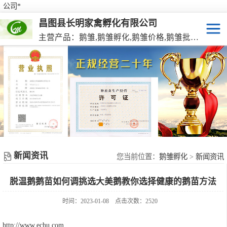
公司*
昌图县长明家禽孵化有限公司
主营产品：鹅雏,鹅雏孵化,鹅雏价格,鹅雏批发,鹅种蛋,脱温大种鹅雏,活珠蛋,后备种鹅等家禽产品。
鹅雏
脱温大种鹅雏
鹅种蛋
活珠蛋
新闻资讯
后备种鹅
您当前位置：
鹅雏孵化
>
新闻资讯
脱温鹅鹅苗如何调挑选大美鹅教你选择健康的鹅苗方法
东北笨鸡雏
时间：2023-01-08
点击次数：2520
http://www.echu.com