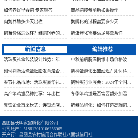
如何养好早春鹅 专家解答
商品鹅接雏前后如果操作
肉鹅养殖多少天出栏
鹅孵化的过程需要多少天
鹅苗价格怎么样？雏鹅饲养的六大要点！
鹅蛋孵化需要满足哪些条件
新鲜信息
编辑推荐
活珠蛋礼盒包装设计趋势：年节礼品市场突破方案
中秋前后脱温鹅雏市场价格波动预测
如何判断活珠蛋胚胎发育是否健康？照蛋操作指南
鹅种蛋孵化出雏延迟？如何科学助产提高成活率？
春节礼品市场：活珠蛋豪华礼盒定价与渠道策略
鹅种蛋行业展会：2024年全国种禽博览会预告
高产笨鸡雏品种推荐：年出栏量超万只的鸡种
冬季笨鸡雏是否需要额外加温？科学数据解析
餐饮企业直采模式：连锁酒店签约脱温大种鹅雏供应商
鹅雏品牌化：如何打造高端鹅苗市场？
昌图县长明家禽孵化有限公司

公司账户：518812010106256965

开户行：昌图县农村信用合作联社八面城信用社
