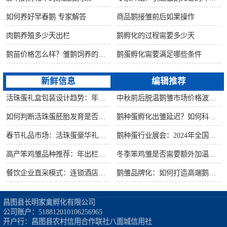
如何养好早春鹅 专家解答
商品鹅接雏前后如果操作
肉鹅养殖多少天出栏
鹅孵化的过程需要多少天
鹅苗价格怎么样？雏鹅饲养的六大要点！
鹅蛋孵化需要满足哪些条件
新鲜信息
编辑推荐
活珠蛋礼盒包装设计趋势：年节礼品市场突破方案
中秋前后脱温鹅雏市场价格波动预测
如何判断活珠蛋胚胎发育是否健康？照蛋操作指南
鹅种蛋孵化出雏延迟？如何科学助产提高成活率？
春节礼品市场：活珠蛋豪华礼盒定价与渠道策略
鹅种蛋行业展会：2024年全国种禽博览会预告
高产笨鸡雏品种推荐：年出栏量超万只的鸡种
冬季笨鸡雏是否需要额外加温？科学数据解析
餐饮企业直采模式：连锁酒店签约脱温大种鹅雏供应商
鹅雏品牌化：如何打造高端鹅苗市场？
昌图县长明家禽孵化有限公司

公司账户：518812010106256965

开户行：昌图县农村信用合作联社八面城信用社
