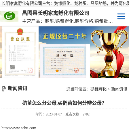
长明家禽孵化有限公司主营：鹅雏孵化、鹅种蛋、昌图豁鹅，并为孵化
行大批量供应鹅种蛋，有需要欢迎来电咨询！
昌图县长明家禽孵化有限公司
主营产品：鹅雏,鹅雏孵化,鹅雏价格,鹅雏批发,鹅种蛋,脱温大种鹅雏,活珠蛋,后备种鹅等家禽产品。
鹅雏
脱温大种鹅雏
鹅种蛋
活珠蛋
新闻资讯
后备种鹅
您当前位置：
鹅雏孵化
>
新闻资讯
鹅苗怎么分公母,买鹅苗如何分辨公母？
东北笨鸡雏
时间：2023-01-07
点击次数：2792
http://www.echu.com