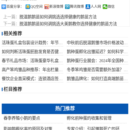
百度分享：
QQ空间
新浪微博
腾讯微博
人人网
微信
上一篇：
脱温鹅鹅苗如何调挑选选择健康的鹅苗方法
下一篇：
脱温鹅鹅苗如何调挑选大美鹅教你选择健康的鹅苗方法
相关推荐
活珠蛋礼盒包装设计趋势：年节礼品市场突破方案
中秋前后脱温鹅雏市场价格波动预测
如何判断活珠蛋胚胎发育是否健康？照蛋操作指南
鹅种蛋孵化出雏延迟？如何科学助产提高成活率？
春节礼品市场：活珠蛋豪华礼盒定价与渠道策略
鹅种蛋行业展会：2024年全国种禽博览会预告
高产笨鸡雏品种推荐：年出栏量超万只的鸡种
冬季笨鸡雏是否需要额外加温？科学数据解析
餐饮企业直采模式：连锁酒店签约脱温大种鹅雏供应商
鹅雏品牌化：如何打造高端鹅苗市场？
栏目推荐
热门推荐
春季养殖小鹅的要点
孵化前种蛋的收集和管理
影响鹅孵化率的原因及对策
专家介绍：引起雏鹅死亡的环境因素