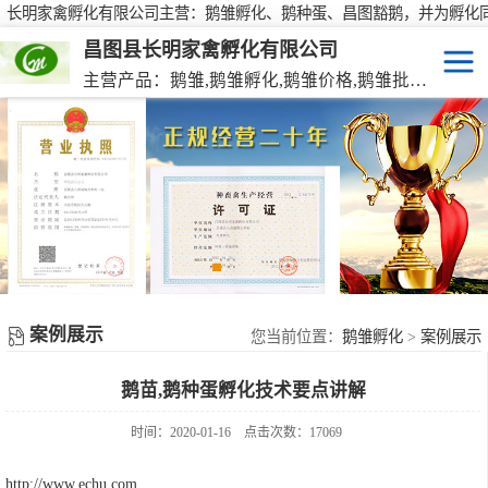
长明家禽孵化有限公司主营：鹅雏孵化、鹅种蛋、昌图豁鹅，并为孵化
行大批量供应鹅种蛋，有需要欢迎来电咨询！
昌图县长明家禽孵化有限公司
主营产品：鹅雏,鹅雏孵化,鹅雏价格,鹅雏批发,鹅种蛋,脱温大种鹅雏,活珠蛋,后备种鹅等家禽产品。
鹅雏
脱温大种鹅雏
鹅种蛋
活珠蛋
案例展示
后备种鹅
您当前位置：
鹅雏孵化
>
案例展示
鹅苗,鹅种蛋孵化技术要点讲解
东北笨鸡雏
时间：2020-01-16
点击次数：17069
http://www.echu.com