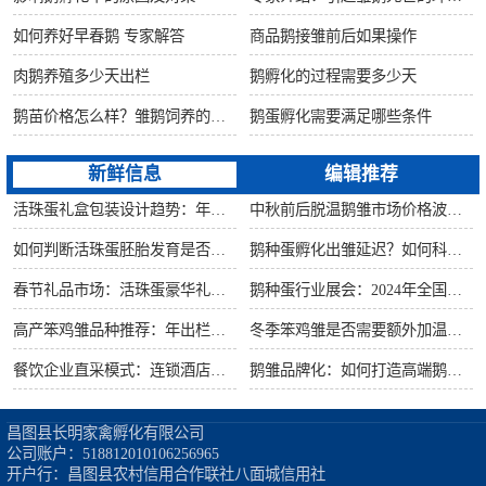
如何养好早春鹅 专家解答
商品鹅接雏前后如果操作
肉鹅养殖多少天出栏
鹅孵化的过程需要多少天
鹅苗价格怎么样？雏鹅饲养的六大要点！
鹅蛋孵化需要满足哪些条件
新鲜信息
编辑推荐
活珠蛋礼盒包装设计趋势：年节礼品市场突破方案
中秋前后脱温鹅雏市场价格波动预测
如何判断活珠蛋胚胎发育是否健康？照蛋操作指南
鹅种蛋孵化出雏延迟？如何科学助产提高成活率？
春节礼品市场：活珠蛋豪华礼盒定价与渠道策略
鹅种蛋行业展会：2024年全国种禽博览会预告
高产笨鸡雏品种推荐：年出栏量超万只的鸡种
冬季笨鸡雏是否需要额外加温？科学数据解析
餐饮企业直采模式：连锁酒店签约脱温大种鹅雏供应商
鹅雏品牌化：如何打造高端鹅苗市场？
昌图县长明家禽孵化有限公司

公司账户：518812010106256965

开户行：昌图县农村信用合作联社八面城信用社
