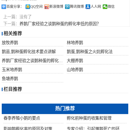
百度分享：
QQ空间
新浪微博
腾讯微博
人人网
微信
上一篇：
没有了
下一篇：
养鹅厂家经验之谈鹅种蛋的孵化率低的原因？
相关推荐
放牧养鹅
林地养鹅
鹅苗,鹅种蛋孵化技术要点讲解
鹅蛋,鹅种蛋之火炕孵化法
养鹅厂家经验之谈鹅种蛋的孵化率低的原因？
大棚养鹅
玉米地养鹅
山地养鹅
鱼塘养鹅
栏目推荐
热门推荐
春季养殖小鹅的要点
孵化前种蛋的收集和管理
影响鹅孵化率的原因及对策
专家介绍：引起雏鹅死亡的环境因素