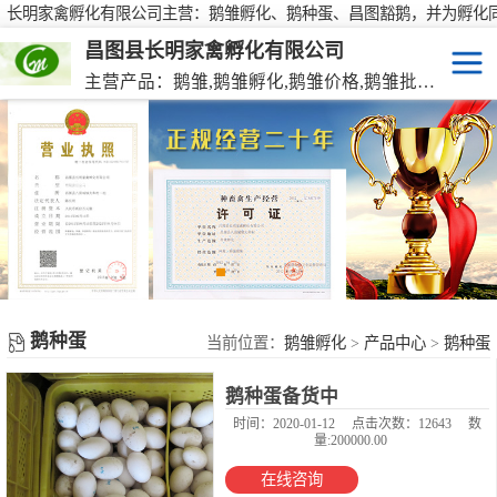
长明家禽孵化有限公司主营：鹅雏孵化、鹅种蛋、昌图豁鹅，并为孵化
行大批量供应鹅种蛋，有需要欢迎来电咨询！
昌图县长明家禽孵化有限公司
主营产品：鹅雏,鹅雏孵化,鹅雏价格,鹅雏批发,鹅种蛋,脱温大种鹅雏,活珠蛋,后备种鹅等家禽产品。
鹅雏
脱温大种鹅雏
鹅种蛋
活珠蛋
鹅种蛋
后备种鹅
当前位置：
鹅雏孵化
>
产品中心
>
鹅种蛋
鹅种蛋备货中
东北笨鸡雏
时间：2020-01-12
点击次数：12643
数
量:200000.00
在线咨询