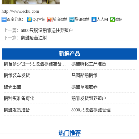
http://www.echu.com
百度分享：
QQ空间
新浪微博
腾讯微博
人人网
微信
上一篇：
6000只脱温鹅雏送往养殖户
下一篇：
鹅雏疫苗注射
新鲜产品
鹅苗多少钱一只,脱温鹅雏准备发货
鹅雏孵化生产准备
鹅雏装车发货
昌图豁鹅鹅雏
破壳出雏
鹅雏草地放养
鹅种蛋准备孵化
鹅雏发货到养殖户
鹅雏发货准备
8000只脱温鹅雏管理
热门推荐