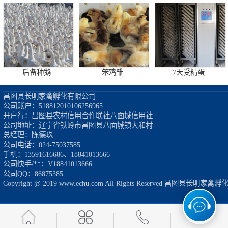
后备种鹅
笨鸡雏
7天受精蛋
昌图县长明家禽孵化有限公司

公司账户：518812010106256965

开户行：昌图县农村信用合作联社八面城信用社

公司地址：辽宁省铁岭市昌图县八面城镇大和村

总经理：陈德玖

公司电话：024-75037585

鹅雏
霍尔多巴吉鹅鹅雏
纯种昌图豁鹅鹅雏
手机：13591616686、18841013666

公司快手/**：V18841013666

公司QQ：86875385

Copyright @ 2019 www.echu.com All Rights Reserved 昌图县
杂交白鹅鹅雏
东北笨鸡
东北大种鹅雏