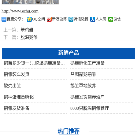
http://www.echu.com
百度分享：
QQ空间
新浪微博
腾讯微博
人人网
微信
上一篇：
笨鸡雏
下一篇：
脱温鹅雏
新鲜产品
鹅苗多少钱一只,脱温鹅雏准备发货
鹅雏孵化生产准备
鹅雏装车发货
昌图豁鹅鹅雏
破壳出雏
鹅雏草地放养
鹅种蛋准备孵化
鹅雏发货到养殖户
鹅雏发货准备
8000只脱温鹅雏管理
热门推荐