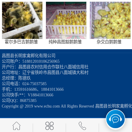
霍尔多巴吉鹅鹅雏
纯种昌图豁鹅鹅雏
杂交白鹅鹅雏
昌图县长明家禽孵化有限公司

公司账户：518812010106256965

开户行：昌图县农村信用合作联社八面城信用社

公司地址：辽宁省铁岭市昌图县八面城镇大和村

总经理：陈德玖

公司电话：024-75037585

东北笨鸡
东北大种鹅雏
脱温鹅雏
手机：13591616686、18841013666

公司快手/**：V18841013666

公司QQ：86875385

Copyright @ 2019 www.echu.com All Rights Reserved 昌图县
笨鸡雏
7天受精蛋
鹅雏