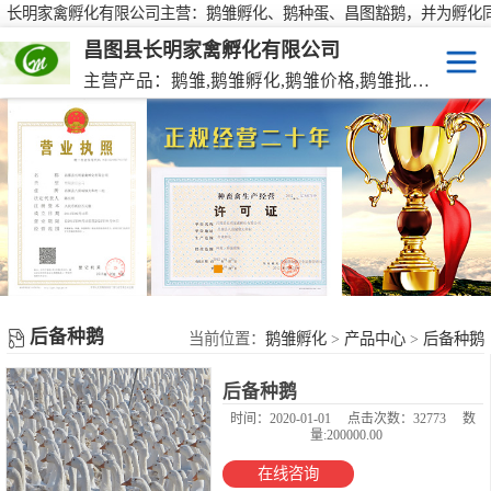
长明家禽孵化有限公司主营：鹅雏孵化、鹅种蛋、昌图豁鹅，并为孵化
行大批量供应鹅种蛋，有需要欢迎来电咨询！
昌图县长明家禽孵化有限公司
主营产品：鹅雏,鹅雏孵化,鹅雏价格,鹅雏批发,鹅种蛋,脱温大种鹅雏,活珠蛋,后备种鹅等家禽产品。
鹅雏
脱温大种鹅雏
鹅种蛋
活珠蛋
后备种鹅
后备种鹅
当前位置：
鹅雏孵化
>
产品中心
>
后备种鹅
后备种鹅
东北笨鸡雏
时间：2020-01-01
点击次数：32773
数
量:200000.00
在线咨询