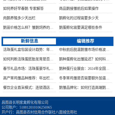
如何养好早春鹅 专家解答
商品鹅接雏前后如果操作
肉鹅养殖多少天出栏
鹅孵化的过程需要多少天
鹅苗价格怎么样？雏鹅饲养的六大要点！
鹅蛋孵化需要满足哪些条件
新鲜信息
编辑推荐
活珠蛋礼盒包装设计趋势：年节礼品市场突破方案
中秋前后脱温鹅雏市场价格波动预测
如何判断活珠蛋胚胎发育是否健康？照蛋操作指南
鹅种蛋孵化出雏延迟？如何科学助产提高成活率？
春节礼品市场：活珠蛋豪华礼盒定价与渠道策略
鹅种蛋行业展会：2024年全国种禽博览会预告
高产笨鸡雏品种推荐：年出栏量超万只的鸡种
冬季笨鸡雏是否需要额外加温？科学数据解析
餐饮企业直采模式：连锁酒店签约脱温大种鹅雏供应商
鹅雏品牌化：如何打造高端鹅苗市场？
昌图县长明家禽孵化有限公司

公司账户：518812010106256965

开户行：昌图县农村信用合作联社八面城信用社
