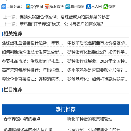
百度分享：
QQ空间
新浪微博
腾讯微博
人人网
微信
上一篇：
连锁火锅店合作案例：活珠蛋成为招牌涮菜的秘密
下一篇：
笨鸡雏“订单养殖”模式：公司与农户如何双赢？
相关推荐
活珠蛋礼盒包装设计趋势：年节礼品市场突破方案
中秋前后脱温鹅雏市场价格波动预测
如何判断活珠蛋胚胎发育是否健康？照蛋操作指南
鹅种蛋孵化出雏延迟？如何科学助产提高成活率？
春节礼品市场：活珠蛋豪华礼盒定价与渠道策略
鹅种蛋行业展会：2024年全国种禽博览会预告
高产笨鸡雏品种推荐：年出栏量超万只的鸡种
冬季笨鸡雏是否需要额外加温？科学数据解析
餐饮企业直采模式：连锁酒店签约脱温大种鹅雏供应商
鹅雏品牌化：如何打造高端鹅苗市场？
栏目推荐
热门推荐
春季养殖小鹅的要点
孵化前种蛋的收集和管理
影响鹅孵化率的原因及对策
专家介绍：引起雏鹅死亡的环境因素