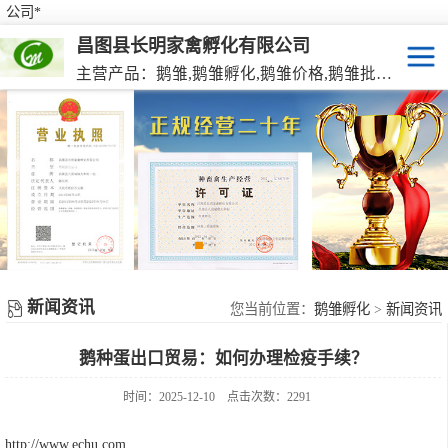
公司*
昌图县长明家禽孵化有限公司
主营产品：鹅雏,鹅雏孵化,鹅雏价格,鹅雏批发,鹅种蛋,脱温大种鹅雏,活珠蛋,后备种鹅等家禽产品。
鹅雏
脱温大种鹅雏
鹅种蛋
活珠蛋
新闻资讯
后备种鹅
您当前位置：
鹅雏孵化
>
新闻资讯
鹅种蛋出口贸易：如何办理检疫手续？
东北笨鸡雏
时间：2025-12-10
点击次数：2291
http://www.echu.com