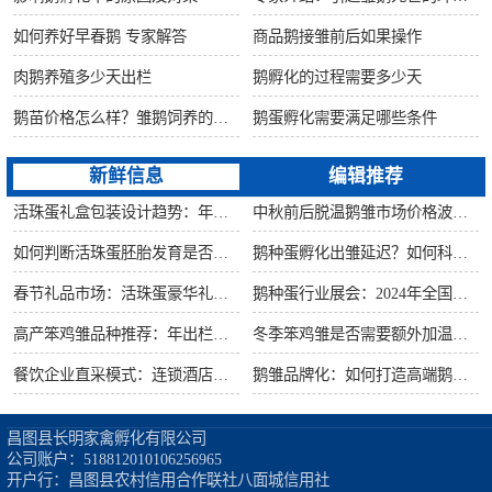
如何养好早春鹅 专家解答
商品鹅接雏前后如果操作
肉鹅养殖多少天出栏
鹅孵化的过程需要多少天
鹅苗价格怎么样？雏鹅饲养的六大要点！
鹅蛋孵化需要满足哪些条件
新鲜信息
编辑推荐
活珠蛋礼盒包装设计趋势：年节礼品市场突破方案
中秋前后脱温鹅雏市场价格波动预测
如何判断活珠蛋胚胎发育是否健康？照蛋操作指南
鹅种蛋孵化出雏延迟？如何科学助产提高成活率？
春节礼品市场：活珠蛋豪华礼盒定价与渠道策略
鹅种蛋行业展会：2024年全国种禽博览会预告
高产笨鸡雏品种推荐：年出栏量超万只的鸡种
冬季笨鸡雏是否需要额外加温？科学数据解析
餐饮企业直采模式：连锁酒店签约脱温大种鹅雏供应商
鹅雏品牌化：如何打造高端鹅苗市场？
昌图县长明家禽孵化有限公司

公司账户：518812010106256965

开户行：昌图县农村信用合作联社八面城信用社
