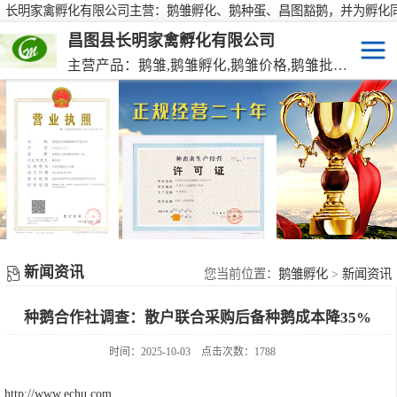
长明家禽孵化有限公司主营：鹅雏孵化、鹅种蛋、昌图豁鹅，并为孵化
行大批量供应鹅种蛋，有需要欢迎来电咨询！
昌图县长明家禽孵化有限公司
主营产品：鹅雏,鹅雏孵化,鹅雏价格,鹅雏批发,鹅种蛋,脱温大种鹅雏,活珠蛋,后备种鹅等家禽产品。
鹅雏
脱温大种鹅雏
鹅种蛋
活珠蛋
新闻资讯
后备种鹅
您当前位置：
鹅雏孵化
>
新闻资讯
种鹅合作社调查：散户联合采购后备种鹅成本降35%
东北笨鸡雏
时间：2025-10-03
点击次数：1788
http://www.echu.com