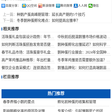
百度分享：
QQ空间
新浪微博
腾讯微博
人人网
微信
上一篇：
种鹅产蛋高峰期管理：延长高产期的5个技巧
下一篇：
冬季鹅种蛋孵化难点：如何提高出雏率？
相关推荐
活珠蛋礼盒包装设计趋势：年节礼品市场突破方案
中秋前后脱温鹅雏市场价格波动预测
如何判断活珠蛋胚胎发育是否健康？照蛋操作指南
鹅种蛋孵化出雏延迟？如何科学助产提高成活率？
春节礼品市场：活珠蛋豪华礼盒定价与渠道策略
鹅种蛋行业展会：2024年全国种禽博览会预告
高产笨鸡雏品种推荐：年出栏量超万只的鸡种
冬季笨鸡雏是否需要额外加温？科学数据解析
餐饮企业直采模式：连锁酒店签约脱温大种鹅雏供应商
鹅雏品牌化：如何打造高端鹅苗市场？
栏目推荐
热门推荐
春季养殖小鹅的要点
孵化前种蛋的收集和管理
影响鹅孵化率的原因及对策
专家介绍：引起雏鹅死亡的环境因素