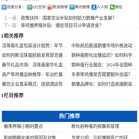
百度分享：
QQ空间
新浪微博
腾讯微博
人人网
微信
上一篇：
政策扶持：国家农业补贴如何助力鹅雏产业发展？
下一篇：
笨鸡雏养殖补贴：哪些项目可以申请资金？
相关推荐
活珠蛋礼盒包装设计趋势：年节礼品市场突破方案
中秋前后脱温鹅雏市场价格波动预测
如何判断活珠蛋胚胎发育是否健康？照蛋操作指南
鹅种蛋孵化出雏延迟？如何科学助产提高成活率？
春节礼品市场：活珠蛋豪华礼盒定价与渠道策略
鹅种蛋行业展会：2024年全国种禽博览会预告
高产笨鸡雏品种推荐：年出栏量超万只的鸡种
冬季笨鸡雏是否需要额外加温？科学数据解析
餐饮企业直采模式：连锁酒店签约脱温大种鹅雏供应商
鹅雏品牌化：如何打造高端鹅苗市场？
栏目推荐
热门推荐
春季养殖小鹅的要点
孵化前种蛋的收集和管理
影响鹅孵化率的原因及对策
专家介绍：引起雏鹅死亡的环境因素