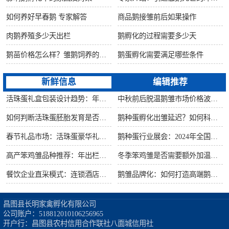
如何养好早春鹅 专家解答
商品鹅接雏前后如果操作
肉鹅养殖多少天出栏
鹅孵化的过程需要多少天
鹅苗价格怎么样？雏鹅饲养的六大要点！
鹅蛋孵化需要满足哪些条件
新鲜信息
编辑推荐
活珠蛋礼盒包装设计趋势：年节礼品市场突破方案
中秋前后脱温鹅雏市场价格波动预测
如何判断活珠蛋胚胎发育是否健康？照蛋操作指南
鹅种蛋孵化出雏延迟？如何科学助产提高成活率？
春节礼品市场：活珠蛋豪华礼盒定价与渠道策略
鹅种蛋行业展会：2024年全国种禽博览会预告
高产笨鸡雏品种推荐：年出栏量超万只的鸡种
冬季笨鸡雏是否需要额外加温？科学数据解析
餐饮企业直采模式：连锁酒店签约脱温大种鹅雏供应商
鹅雏品牌化：如何打造高端鹅苗市场？
昌图县长明家禽孵化有限公司

公司账户：518812010106256965

开户行：昌图县农村信用合作联社八面城信用社
