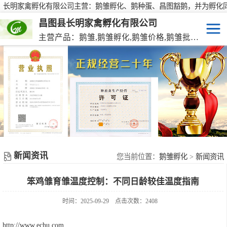
长明家禽孵化有限公司主营：鹅雏孵化、鹅种蛋、昌图豁鹅，并为孵化
行大批量供应鹅种蛋，有需要欢迎来电咨询！
昌图县长明家禽孵化有限公司
主营产品：鹅雏,鹅雏孵化,鹅雏价格,鹅雏批发,鹅种蛋,脱温大种鹅雏,活珠蛋,后备种鹅等家禽产品。
鹅雏
脱温大种鹅雏
鹅种蛋
活珠蛋
新闻资讯
后备种鹅
您当前位置：
鹅雏孵化
>
新闻资讯
笨鸡雏育雏温度控制：不同日龄较佳温度指南
东北笨鸡雏
时间：2025-09-29
点击次数：2408
http://www.echu.com