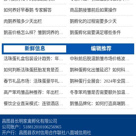
如何养好早春鹅 专家解答
商品鹅接雏前后如果操作
肉鹅养殖多少天出栏
鹅孵化的过程需要多少天
鹅苗价格怎么样？雏鹅饲养的六大要点！
鹅蛋孵化需要满足哪些条件
新鲜信息
编辑推荐
活珠蛋礼盒包装设计趋势：年节礼品市场突破方案
中秋前后脱温鹅雏市场价格波动预测
如何判断活珠蛋胚胎发育是否健康？照蛋操作指南
鹅种蛋孵化出雏延迟？如何科学助产提高成活率？
春节礼品市场：活珠蛋豪华礼盒定价与渠道策略
鹅种蛋行业展会：2024年全国种禽博览会预告
高产笨鸡雏品种推荐：年出栏量超万只的鸡种
冬季笨鸡雏是否需要额外加温？科学数据解析
餐饮企业直采模式：连锁酒店签约脱温大种鹅雏供应商
鹅雏品牌化：如何打造高端鹅苗市场？
昌图县长明家禽孵化有限公司

公司账户：518812010106256965

开户行：昌图县农村信用合作联社八面城信用社
