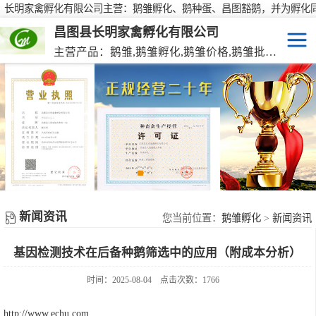
长明家禽孵化有限公司主营：鹅雏孵化、鹅种蛋、昌图豁鹅，并为孵化
行大批量供应鹅种蛋，有需要欢迎来电咨询！
昌图县长明家禽孵化有限公司
主营产品：鹅雏,鹅雏孵化,鹅雏价格,鹅雏批发,鹅种蛋,脱温大种鹅雏,活珠蛋,后备种鹅等家禽产品。
鹅雏
脱温大种鹅雏
鹅种蛋
活珠蛋
新闻资讯
后备种鹅
您当前位置：
鹅雏孵化
>
新闻资讯
基因检测技术在后备种鹅筛选中的应用（附成本分析）
东北笨鸡雏
时间：2025-08-04
点击次数：1766
http://www.echu.com