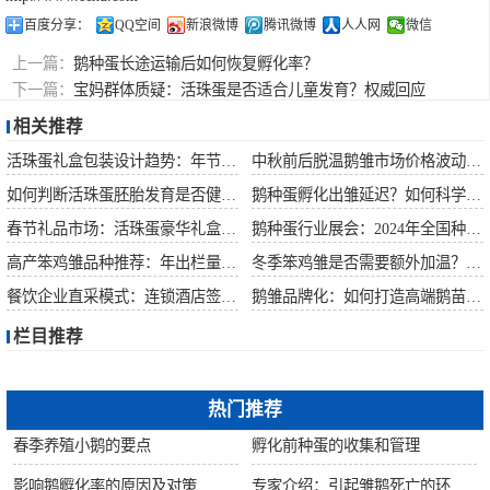
百度分享：
QQ空间
新浪微博
腾讯微博
人人网
微信
上一篇：
鹅种蛋长途运输后如何恢复孵化率？
下一篇：
宝妈群体质疑：活珠蛋是否适合儿童发育？权威回应
相关推荐
活珠蛋礼盒包装设计趋势：年节礼品市场突破方案
中秋前后脱温鹅雏市场价格波动预测
如何判断活珠蛋胚胎发育是否健康？照蛋操作指南
鹅种蛋孵化出雏延迟？如何科学助产提高成活率？
春节礼品市场：活珠蛋豪华礼盒定价与渠道策略
鹅种蛋行业展会：2024年全国种禽博览会预告
高产笨鸡雏品种推荐：年出栏量超万只的鸡种
冬季笨鸡雏是否需要额外加温？科学数据解析
餐饮企业直采模式：连锁酒店签约脱温大种鹅雏供应商
鹅雏品牌化：如何打造高端鹅苗市场？
栏目推荐
热门推荐
春季养殖小鹅的要点
孵化前种蛋的收集和管理
影响鹅孵化率的原因及对策
专家介绍：引起雏鹅死亡的环境因素