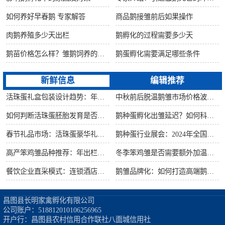
如何养好早春鹅 专家解答
商品鹅接雏前后如果操作
肉鹅养殖多少天出栏
鹅孵化的过程需要多少天
鹅苗价格怎么样？雏鹅饲养的六大要点！
鹅蛋孵化需要满足哪些条件
新鲜信息
编辑推荐
活珠蛋礼盒包装设计趋势：年节礼品市场突破方案
中秋前后脱温鹅雏市场价格波动预测
如何判断活珠蛋胚胎发育是否健康？照蛋操作指南
鹅种蛋孵化出雏延迟？如何科学助产提高成活率？
春节礼品市场：活珠蛋豪华礼盒定价与渠道策略
鹅种蛋行业展会：2024年全国种禽博览会预告
高产笨鸡雏品种推荐：年出栏量超万只的鸡种
冬季笨鸡雏是否需要额外加温？科学数据解析
餐饮企业直采模式：连锁酒店签约脱温大种鹅雏供应商
鹅雏品牌化：如何打造高端鹅苗市场？
昌图县长明家禽孵化有限公司

公司账户：518812010106256965

开户行：昌图县农村信用合作联社八面城信用社
