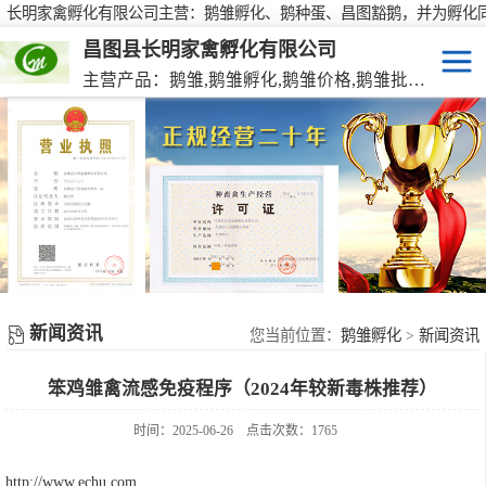
长明家禽孵化有限公司主营：鹅雏孵化、鹅种蛋、昌图豁鹅，并为孵化
行大批量供应鹅种蛋，有需要欢迎来电咨询！
昌图县长明家禽孵化有限公司
主营产品：鹅雏,鹅雏孵化,鹅雏价格,鹅雏批发,鹅种蛋,脱温大种鹅雏,活珠蛋,后备种鹅等家禽产品。
鹅雏
脱温大种鹅雏
鹅种蛋
活珠蛋
新闻资讯
后备种鹅
您当前位置：
鹅雏孵化
>
新闻资讯
笨鸡雏禽流感免疫程序（2024年较新毒株推荐）
东北笨鸡雏
时间：2025-06-26
点击次数：1765
http://www.echu.com