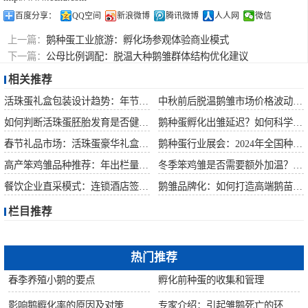
百度分享：
QQ空间
新浪微博
腾讯微博
人人网
微信
上一篇：
鹅种蛋工业旅游：孵化场参观体验商业模式
下一篇：
公母比例调配：脱温大种鹅雏群体结构优化建议
相关推荐
活珠蛋礼盒包装设计趋势：年节礼品市场突破方案
中秋前后脱温鹅雏市场价格波动预测
如何判断活珠蛋胚胎发育是否健康？照蛋操作指南
鹅种蛋孵化出雏延迟？如何科学助产提高成活率？
春节礼品市场：活珠蛋豪华礼盒定价与渠道策略
鹅种蛋行业展会：2024年全国种禽博览会预告
高产笨鸡雏品种推荐：年出栏量超万只的鸡种
冬季笨鸡雏是否需要额外加温？科学数据解析
餐饮企业直采模式：连锁酒店签约脱温大种鹅雏供应商
鹅雏品牌化：如何打造高端鹅苗市场？
栏目推荐
热门推荐
春季养殖小鹅的要点
孵化前种蛋的收集和管理
影响鹅孵化率的原因及对策
专家介绍：引起雏鹅死亡的环境因素