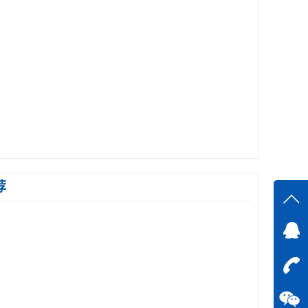
荐
在线
在
咨询