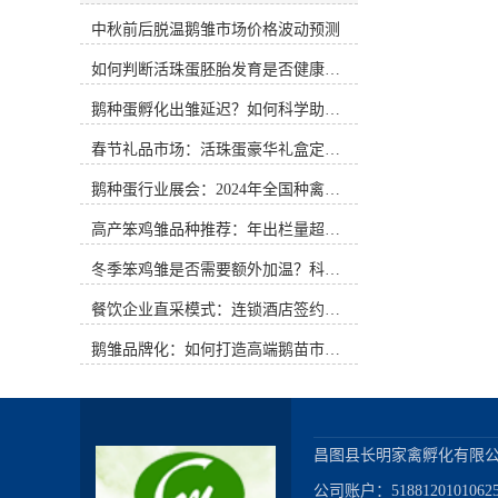
在清洁的浅水塘内进行放水，开端时
风味的食品正悄然迎来新的发展机
刻要短，路要近。6、防治疾病。雏
中秋前后脱温鹅雏市场价格波动预测
遇。活珠蛋，这一源自江南民间的特
鹅抗病力弱，圈舍要常打扫，垫草要
色食材，以其独特的口感与文化内
如何判断活珠蛋胚胎发育是否健康？照蛋操作指南
勤换勤晒，料槽每周用碱水刷1次，
涵，在年节礼品市场中展现出前所未
育雏阶段要点防治小鹅流感和小鹅
有的潜力。如何通过创新的礼盒包装
鹅种蛋孵化出雏延迟？如何科学助产提高成活率？
瘟。常见问答：问：怎么调整孵化机
设计，让这一传统美食突破地域限
进步出雏质量?答：在操控好很合适孵
制，成为年节馈赠的新选择，是当前
春节礼品市场：活珠蛋豪华礼盒定价与渠道策略
化机运转的环境条件后，假如孵化机
值得深入探讨的课题。文化内涵与情
内不同方位的种蛋温度还有不同，可
感联结：包装设计的核心基石活珠蛋
鹅种蛋行业展会：2024年全国种禽博览会预告
以尝试做以下调整，进步出雏均匀
并非普通的食品，它承载着特定地域
度。箱体机，在孵化12天左右时，可
高产笨鸡雏品种推荐：年出栏量超万只的鸡种
的饮食记忆与文化传承。其制作工艺
以每2天调整一次车位，例如1、2车
讲究，需经过精准的温湿度控制与时
冬季笨鸡雏是否需要额外加温？科学数据解析
位之间相互换位，3、4车位之间相互
间把握，才能在蛋内形成半胚胎化的
换位，尽量削减由于温度的差异导致
特殊状态。这种独特的制作过程本身
餐饮企业直采模式：连锁酒店签约脱温大种鹅雏供应商
的出雏陕慢不一致。巷道机，可以在
就蕴含着匠心与传统的温度。在礼盒
1～4车位的上、下方位装置挡风板，
包装设计中，应当深入挖掘这一文化
鹅雏品牌化：如何打造高端鹅苗市场？
意图是挡住上、下的风，让更多的风
内涵，将其转化为视觉语言与情感联
从中心经过，尽量削减由于温度的差
结。包装不应仅仅是产品的容器，更
异导致的出雏快慢不一致。现在还有
应是文化故事的讲述者。可以通过简
一种技能，便是使用二氧化碳完成同
约雅致的设计风格，搭配富有江南韵
步出雏。众所周知，空气交流在孵化
味的图案元素，如 subtle 的水波纹、
昌图县长明家禽孵化有限公
过程中是一个至关重要的目标。为了
亭台楼阁剪影或传统花鸟图案，营造
公司账户：518812010106256
代谢生产出健康的雏鸡，有必要为种
出既有地域特色又不失现代审美的视