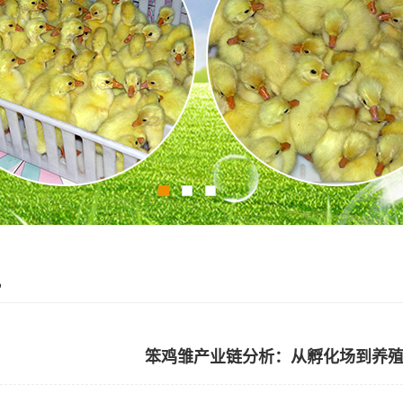
讯
笨鸡雏产业链分析：从孵化场到养