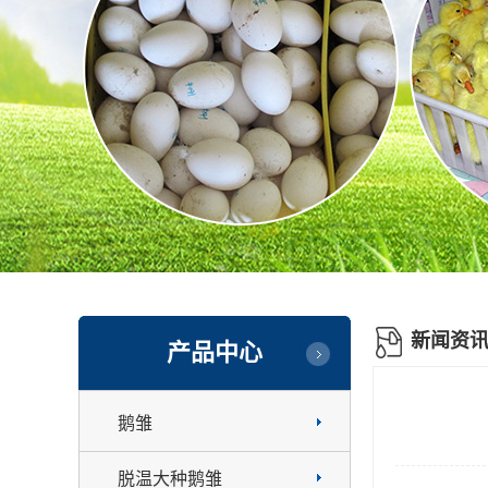
新闻资
产品中心
鹅雏
脱温大种鹅雏