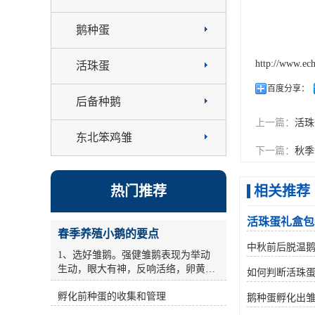
鹅种蛋
http://www.ec
活珠蛋
百度分享：
后备种鹅
上一篇：
活珠
东北笨鸡雏
下一篇：
秋季
热门推荐
相关推荐
活珠蛋礼盒包
春季养殖小鹅的要点
中秋前后脱温
1、选好雏鹅。强健雏鹅表现为举动
生动，眼大有神，反响活络，卵黄缩
如何判断活珠
短杰出，毛干后能站稳，叫声有力，
孵化前种蛋的收集和管理
用手抓住颈部提起来时，双脚敏捷缩
鹅种蛋孵化出
短。对腹大、歪头号弱雏要筛选。