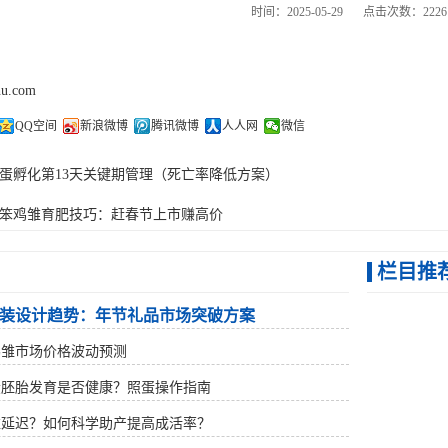
时间：2025-05-29
点击次数：2226
hu.com
QQ空间
新浪微博
腾讯微博
人人网
微信
蛋孵化第13天关键期管理（死亡率降低方案）
笨鸡雏育肥技巧：赶春节上市赚高价
栏目推
装设计趋势：年节礼品市场突破方案
鹅雏市场价格波动预测
蛋胚胎发育是否健康？照蛋操作指南
雏延迟？如何科学助产提高成活率？