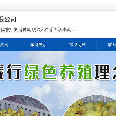
限公司
主营产品：鹅雏,鹅雏孵化,鹅雏价格,鹅雏批发,鹅种蛋,脱温大种鹅雏,活珠蛋,后备种鹅等家禽产品。
资讯
案例展示
常见问题
联