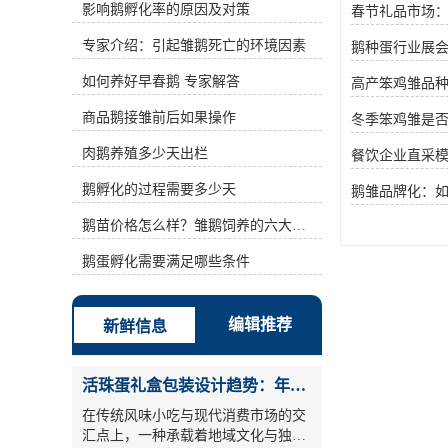
影响鹅孵化率的原因及对策
春节礼品市场
2、温度合适。1～5日龄为25℃～
28℃，6～10日龄在23℃～26℃，11
专家介绍：引起雏鹅死亡的环境因素
鹅种蛋行业展会
～20日龄为20℃～24℃，21日龄以后
为17℃～20℃。3、精心饲喂。应守
如何养好早春鹅 专家解答
高产笨鸡雏品
时定量饲喂，宜选用少喂勤添多半饱
的喂法。雏鹅在出壳24小时后，要先
商品鹅接雏前后如果操作
冬季笨鸡雏是
喂水后开食，喂浸泡的碎米和丝状青
肉鹅养殖多少天出栏
菜。开食后前两天喂4～5次，4～10
餐饮企业直采
日龄喂次数增至5～7次，日粮精料占
鹅孵化的过程需要多少天
鹅雏品牌化：
35%，青菜占65%。11～20日龄时，
以青料为主。21日龄后，改为谷物类
鹅苗价格怎么样？雏鹅饲养的六大要点！
饲料，每天喂4～5次。4、分隔育
雏。每批雏鹅都有大、中、小或强弱
鹅蛋孵化需要满足哪些条件
之分，因而，有必要合理群，到达全
群成长均匀，发育规整的意图。育雏
应以小群为宜，每群50～80只，要做
编辑推荐
新鲜信息
到白日、黑夜逐群查看，用手把小鹅
操动4～5次，避免有雏鹅堆叠而形成
上面冻、中心热、下面压。5、当令
活珠蛋礼盒包装设计趋势：年节礼品市场突破方案
放牧。自开食后，要每隔一小时动身
一次，这样可调理温度，发出水汽。
在传统风味小吃与现代消费市场的交
7日龄后，挑选在晴朗无风气候，可
汇点上，一种承载着地域文化与独特