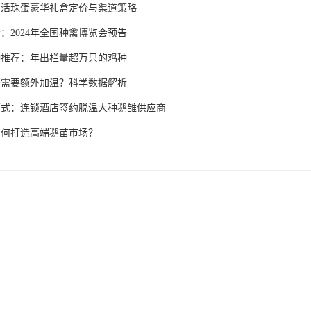
：活珠蛋豪华礼盒定价与渠道策略
：2024年全国种禽博览会预告
种推荐：年出栏量超万只的鸡种
否需要额外加温？科学数据解析
模式：连锁酒店签约脱温大种鹅雏供应商
如何打造高端鹅苗市场？