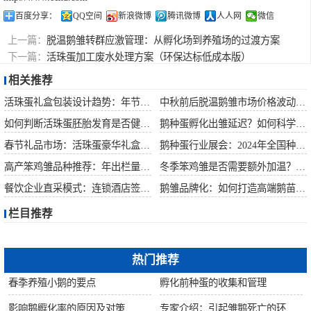
百度分享：
QQ空间
新浪微博
腾讯微博
人人网
微信
上一篇：
脱温鹅雏转群应激管理：从孵化场到养殖场的过渡方案
下一篇：
活珠蛋加工废水处理方案（环保达标低成本版）
相关推荐
活珠蛋礼盒包装设计趋势：年节礼品市场突破方案
中秋前后脱温鹅雏市场价格波动预测
如何判断活珠蛋胚胎发育是否健康？照蛋操作指南
鹅种蛋孵化出雏延迟？如何科学助产提高成活率？
春节礼品市场：活珠蛋豪华礼盒定价与渠道策略
鹅种蛋行业展会：2024年全国种禽博览会预告
高产笨鸡雏品种推荐：年出栏量超万只的鸡种
冬季笨鸡雏是否需要额外加温？科学数据解析
餐饮企业直采模式：连锁酒店签约脱温大种鹅雏供应商
鹅雏品牌化：如何打造高端鹅苗市场？
栏目推荐
热门推荐
春季养殖小鹅的要点
孵化前种蛋的收集和管理
影响鹅孵化率的原因及对策
专家介绍：引起雏鹅死亡的环境因素