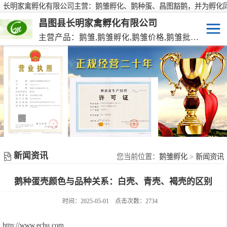
长明家禽孵化有限公司主营：鹅雏孵化、鹅种蛋、昌图豁鹅，并为孵化
行大批量供应鹅种蛋，有需要欢迎来电咨询！
昌图县长明家禽孵化有限公司
主营产品：鹅雏,鹅雏孵化,鹅雏价格,鹅雏批发,鹅种蛋,脱温大种鹅雏,活珠蛋,后备种鹅等家禽产品。
鹅雏
脱温大种鹅雏
鹅种蛋
活珠蛋
新闻资讯
后备种鹅
您当前位置：
鹅雏孵化
>
新闻资讯
鹅种蛋壳颜色与品种关系：白壳、青壳、褐壳的区别
东北笨鸡雏
时间：2025-05-01
点击次数：2734
http://www.echu.com