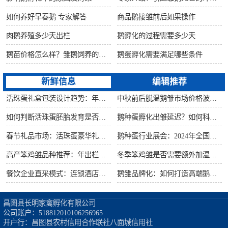
如何养好早春鹅 专家解答
商品鹅接雏前后如果操作
肉鹅养殖多少天出栏
鹅孵化的过程需要多少天
鹅苗价格怎么样？雏鹅饲养的六大要点！
鹅蛋孵化需要满足哪些条件
新鲜信息
编辑推荐
活珠蛋礼盒包装设计趋势：年节礼品市场突破方案
中秋前后脱温鹅雏市场价格波动预测
如何判断活珠蛋胚胎发育是否健康？照蛋操作指南
鹅种蛋孵化出雏延迟？如何科学助产提高成活率？
春节礼品市场：活珠蛋豪华礼盒定价与渠道策略
鹅种蛋行业展会：2024年全国种禽博览会预告
高产笨鸡雏品种推荐：年出栏量超万只的鸡种
冬季笨鸡雏是否需要额外加温？科学数据解析
餐饮企业直采模式：连锁酒店签约脱温大种鹅雏供应商
鹅雏品牌化：如何打造高端鹅苗市场？
昌图县长明家禽孵化有限公司

公司账户：518812010106256965

开户行：昌图县农村信用合作联社八面城信用社
