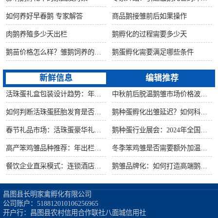
如何养好早春鹅 专家解答
商品鹅接雏前后如果操作
肉鹅养殖多少天出栏
鹅孵化的过程需要多少天
鹅苗价格怎么样？雏鹅饲养的六大要点！
鹅蛋孵化需要满足哪些条件
新鲜信息
编辑推荐
活珠蛋礼盒包装设计趋势：年节礼品市场突破方案
中秋前后脱温鹅雏市场价格波动预测
如何判断活珠蛋胚胎发育是否健康？照蛋操作指南
鹅种蛋孵化出雏延迟？如何科学助产提高成活率？
春节礼品市场：活珠蛋豪华礼盒定价与渠道策略
鹅种蛋行业展会：2024年全国种禽博览会预告
高产笨鸡雏品种推荐：年出栏量超万只的鸡种
冬季笨鸡雏是否需要额外加温？科学数据解析
餐饮企业直采模式：连锁酒店签约脱温大种鹅雏供应商
鹅雏品牌化：如何打造高端鹅苗市场？
昌图县长明家禽孵化有限公司

公司账户：518812010106256965

开户行：昌图县农村信用合作联社八面城信用社
