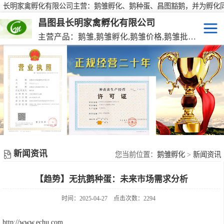
长明家禽孵化有限公司主营：鹅雏孵化、鹅种蛋、昌图豁鹅，并为孵化
行大批量供应鹅种蛋，有需要欢迎来电咨询！
昌图县长明家禽孵化有限公司
主营产品：鹅雏,鹅雏孵化,鹅雏价格,鹅雏批发,鹅种蛋,脱温大种鹅雏,活珠蛋,后备种鹅等家禽产品。
鹅雏
脱温大种鹅雏
鹅种蛋
活珠蛋
新闻资讯
后备种鹅
您当前位置：
鹅雏孵化
>
新闻资讯
【趋势】无抗鹅种蛋：未来市场需求分析
东北笨鸡雏
时间：2025-04-27
点击次数：2294
http://www.echu.com