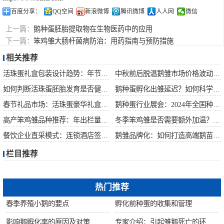
百度分享：
QQ空间
新浪微博
腾讯微博
人人网
微信
上一篇：
鹅种蛋胚胎提取物在生物医药中的应用
下一篇：
笨鸡雏大肠杆菌病防治：用药指南与预防措施
相关推荐
活珠蛋礼盒包装设计趋势：年节礼品市场突破方案
中秋前后脱温鹅雏市场价格波动预测
如何判断活珠蛋胚胎发育是否健康？照蛋操作指南
鹅种蛋孵化出雏延迟？如何科学助产提高成活率？
春节礼品市场：活珠蛋豪华礼盒定价与渠道策略
鹅种蛋行业展会：2024年全国种禽博览会预告
高产笨鸡雏品种推荐：年出栏量超万只的鸡种
冬季笨鸡雏是否需要额外加温？科学数据解析
餐饮企业直采模式：连锁酒店签约脱温大种鹅雏供应商
鹅雏品牌化：如何打造高端鹅苗市场？
栏目推荐
热门推荐
春季养殖小鹅的要点
孵化前种蛋的收集和管理
影响鹅孵化率的原因及对策
专家介绍：引起雏鹅死亡的环境因素