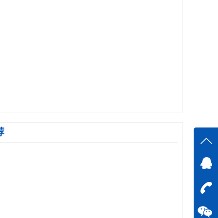
荐
在线
在
咨询