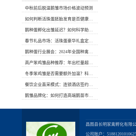
在清洁的浅水塘内进行放水，开端时
风味的食品正悄然迎来新的发展机
刻要短，路要近。6、防治疾病。雏
中秋前后脱温鹅雏市场价格波动预测
遇。活珠蛋，这一源自江南民间的特
鹅抗病力弱，圈舍要常打扫，垫草要
色食材，以其独特的口感与文化内
如何判断活珠蛋胚胎发育是否健康？照蛋操作指南
勤换勤晒，料槽每周用碱水刷1次，
涵，在年节礼品市场中展现出前所未
育雏阶段要点防治小鹅流感和小鹅
有的潜力。如何通过创新的礼盒包装
鹅种蛋孵化出雏延迟？如何科学助产提高成活率？
瘟。常见问答：问：怎么调整孵化机
设计，让这一传统美食突破地域限
进步出雏质量?答：在操控好很合适孵
制，成为年节馈赠的新选择，是当前
春节礼品市场：活珠蛋豪华礼盒定价与渠道策略
化机运转的环境条件后，假如孵化机
值得深入探讨的课题。文化内涵与情
内不同方位的种蛋温度还有不同，可
感联结：包装设计的核心基石活珠蛋
鹅种蛋行业展会：2024年全国种禽博览会预告
以尝试做以下调整，进步出雏均匀
并非普通的食品，它承载着特定地域
度。箱体机，在孵化12天左右时，可
高产笨鸡雏品种推荐：年出栏量超万只的鸡种
的饮食记忆与文化传承。其制作工艺
以每2天调整一次车位，例如1、2车
讲究，需经过精准的温湿度控制与时
冬季笨鸡雏是否需要额外加温？科学数据解析
位之间相互换位，3、4车位之间相互
间把握，才能在蛋内形成半胚胎化的
换位，尽量削减由于温度的差异导致
特殊状态。这种独特的制作过程本身
餐饮企业直采模式：连锁酒店签约脱温大种鹅雏供应商
的出雏陕慢不一致。巷道机，可以在
就蕴含着匠心与传统的温度。在礼盒
1～4车位的上、下方位装置挡风板，
包装设计中，应当深入挖掘这一文化
鹅雏品牌化：如何打造高端鹅苗市场？
意图是挡住上、下的风，让更多的风
内涵，将其转化为视觉语言与情感联
从中心经过，尽量削减由于温度的差
结。包装不应仅仅是产品的容器，更
异导致的出雏快慢不一致。现在还有
应是文化故事的讲述者。可以通过简
一种技能，便是使用二氧化碳完成同
约雅致的设计风格，搭配富有江南韵
步出雏。众所周知，空气交流在孵化
味的图案元素，如 subtle 的水波纹、
昌图县长明家禽孵化有限公
过程中是一个至关重要的目标。为了
亭台楼阁剪影或传统花鸟图案，营造
公司账户：518812010106256
代谢生产出健康的雏鸡，有必要为种
出既有地域特色又不失现代审美的视