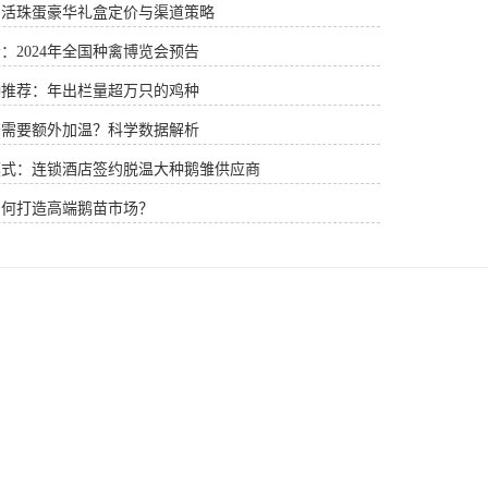
：活珠蛋豪华礼盒定价与渠道策略
：2024年全国种禽博览会预告
种推荐：年出栏量超万只的鸡种
否需要额外加温？科学数据解析
模式：连锁酒店签约脱温大种鹅雏供应商
如何打造高端鹅苗市场？