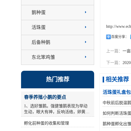
鹅种蛋
http://www.ec
活珠蛋
百度分享：
后备种鹅
上一篇：
一亩
东北笨鸡雏
下一篇：
20
热门推荐
相关推荐
活珠蛋礼盒包
春季养殖小鹅的要点
中秋前后脱温
1、选好雏鹅。强健雏鹅表现为举动
生动，眼大有神，反响活络，卵黄缩
如何判断活珠
短杰出，毛干后能站稳，叫声有力，
孵化前种蛋的收集和管理
用手抓住颈部提起来时，双脚敏捷缩
鹅种蛋孵化出
短。对腹大、歪头号弱雏要筛选。