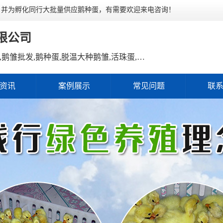
，并为孵化同行大批量供应鹅种蛋，有需要欢迎来电咨询！
限公司
主营产品：鹅雏,鹅雏孵化,鹅雏价格,鹅雏批发,鹅种蛋,脱温大种鹅雏,活珠蛋,后备种鹅等家禽产品。
资讯
案例展示
常见问题
联