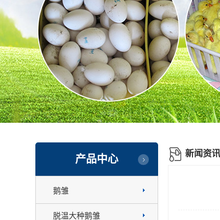
新闻资
产品中心
鹅雏
脱温大种鹅雏