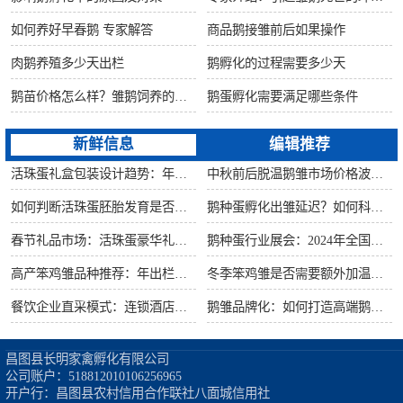
如何养好早春鹅 专家解答
商品鹅接雏前后如果操作
肉鹅养殖多少天出栏
鹅孵化的过程需要多少天
鹅苗价格怎么样？雏鹅饲养的六大要点！
鹅蛋孵化需要满足哪些条件
新鲜信息
编辑推荐
活珠蛋礼盒包装设计趋势：年节礼品市场突破方案
中秋前后脱温鹅雏市场价格波动预测
如何判断活珠蛋胚胎发育是否健康？照蛋操作指南
鹅种蛋孵化出雏延迟？如何科学助产提高成活率？
春节礼品市场：活珠蛋豪华礼盒定价与渠道策略
鹅种蛋行业展会：2024年全国种禽博览会预告
高产笨鸡雏品种推荐：年出栏量超万只的鸡种
冬季笨鸡雏是否需要额外加温？科学数据解析
餐饮企业直采模式：连锁酒店签约脱温大种鹅雏供应商
鹅雏品牌化：如何打造高端鹅苗市场？
昌图县长明家禽孵化有限公司

公司账户：518812010106256965

开户行：昌图县农村信用合作联社八面城信用社
