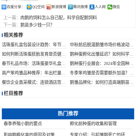
百度分享：
QQ空间
新浪微博
腾讯微博
人人网
微信
上一篇：
肉鹅的饲料怎么自己配，科学自配鹅饲料
下一篇：
鹅苗多少钱一只？
相关推荐
活珠蛋礼盒包装设计趋势：年节礼品市场突破方案
中秋前后脱温鹅雏市场价格波动预测
如何判断活珠蛋胚胎发育是否健康？照蛋操作指南
鹅种蛋孵化出雏延迟？如何科学助产提高成活率？
春节礼品市场：活珠蛋豪华礼盒定价与渠道策略
鹅种蛋行业展会：2024年全国种禽博览会预告
高产笨鸡雏品种推荐：年出栏量超万只的鸡种
冬季笨鸡雏是否需要额外加温？科学数据解析
餐饮企业直采模式：连锁酒店签约脱温大种鹅雏供应商
鹅雏品牌化：如何打造高端鹅苗市场？
栏目推荐
热门推荐
春季养殖小鹅的要点
孵化前种蛋的收集和管理
影响鹅孵化率的原因及对策
专家介绍：引起雏鹅死亡的环境因素