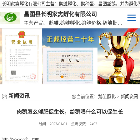
长明家禽孵化有限公司主营：鹅雏孵化、鹅种蛋、昌图豁鹅，并为孵化
行大批量供应鹅种蛋，有需要欢迎来电咨询！
昌图县长明家禽孵化有限公司
主营产品：鹅雏,鹅雏孵化,鹅雏价格,鹅雏批发,鹅种蛋,脱温大种鹅雏,活珠蛋,后备种鹅等家禽产品。
鹅雏
脱温大种鹅雏
鹅种蛋
活珠蛋
新闻资讯
后备种鹅
您当前位置：
鹅雏孵化
>
新闻资讯
肉鹅怎么催肥促生长，给鹅喂什么可以促生长
东北笨鸡雏
时间：2023-01-01
点击次数：2492
http://www.echu.com