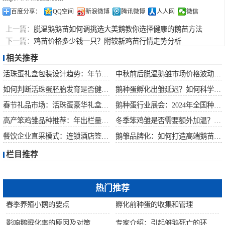
百度分享：
QQ空间
新浪微博
腾讯微博
人人网
微信
上一篇：
脱温鹅鹅苗如何调挑选大美鹅教你选择健康的鹅苗方法
下一篇：
鸡苗价格多少钱一只？附较新鸡苗行情走势分析
相关推荐
活珠蛋礼盒包装设计趋势：年节礼品市场突破方案
中秋前后脱温鹅雏市场价格波动预测
如何判断活珠蛋胚胎发育是否健康？照蛋操作指南
鹅种蛋孵化出雏延迟？如何科学助产提高成活率？
春节礼品市场：活珠蛋豪华礼盒定价与渠道策略
鹅种蛋行业展会：2024年全国种禽博览会预告
高产笨鸡雏品种推荐：年出栏量超万只的鸡种
冬季笨鸡雏是否需要额外加温？科学数据解析
餐饮企业直采模式：连锁酒店签约脱温大种鹅雏供应商
鹅雏品牌化：如何打造高端鹅苗市场？
栏目推荐
热门推荐
春季养殖小鹅的要点
孵化前种蛋的收集和管理
影响鹅孵化率的原因及对策
专家介绍：引起雏鹅死亡的环境因素