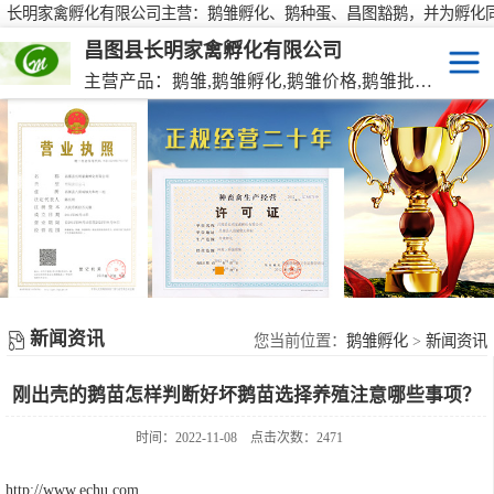
长明家禽孵化有限公司主营：鹅雏孵化、鹅种蛋、昌图豁鹅，并为孵化
行大批量供应鹅种蛋，有需要欢迎来电咨询！
昌图县长明家禽孵化有限公司
主营产品：鹅雏,鹅雏孵化,鹅雏价格,鹅雏批发,鹅种蛋,脱温大种鹅雏,活珠蛋,后备种鹅等家禽产品。
鹅雏
脱温大种鹅雏
鹅种蛋
活珠蛋
新闻资讯
后备种鹅
您当前位置：
鹅雏孵化
>
新闻资讯
刚出壳的鹅苗怎样判断好坏鹅苗选择养殖注意哪些事项？
东北笨鸡雏
时间：2022-11-08
点击次数：2471
http://www.echu.com