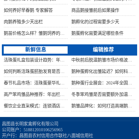
如何养好早春鹅 专家解答
商品鹅接雏前后如果操作
肉鹅养殖多少天出栏
鹅孵化的过程需要多少天
鹅苗价格怎么样？雏鹅饲养的六大要点！
鹅蛋孵化需要满足哪些条件
新鲜信息
编辑推荐
活珠蛋礼盒包装设计趋势：年节礼品市场突破方案
中秋前后脱温鹅雏市场价格波动预测
如何判断活珠蛋胚胎发育是否健康？照蛋操作指南
鹅种蛋孵化出雏延迟？如何科学助产提高成活率？
春节礼品市场：活珠蛋豪华礼盒定价与渠道策略
鹅种蛋行业展会：2024年全国种禽博览会预告
高产笨鸡雏品种推荐：年出栏量超万只的鸡种
冬季笨鸡雏是否需要额外加温？科学数据解析
餐饮企业直采模式：连锁酒店签约脱温大种鹅雏供应商
鹅雏品牌化：如何打造高端鹅苗市场？
昌图县长明家禽孵化有限公司

公司账户：518812010106256965

开户行：昌图县农村信用合作联社八面城信用社
