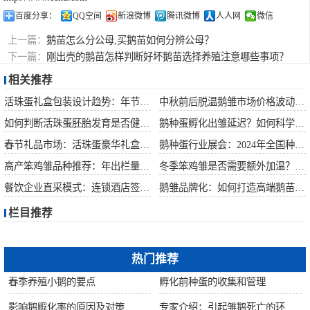
百度分享：
QQ空间
新浪微博
腾讯微博
人人网
微信
上一篇：
鹅苗怎么分公母,买鹅苗如何分辨公母？
下一篇：
刚出壳的鹅苗怎样判断好坏鹅苗选择养殖注意哪些事项？
相关推荐
活珠蛋礼盒包装设计趋势：年节礼品市场突破方案
中秋前后脱温鹅雏市场价格波动预测
如何判断活珠蛋胚胎发育是否健康？照蛋操作指南
鹅种蛋孵化出雏延迟？如何科学助产提高成活率？
春节礼品市场：活珠蛋豪华礼盒定价与渠道策略
鹅种蛋行业展会：2024年全国种禽博览会预告
高产笨鸡雏品种推荐：年出栏量超万只的鸡种
冬季笨鸡雏是否需要额外加温？科学数据解析
餐饮企业直采模式：连锁酒店签约脱温大种鹅雏供应商
鹅雏品牌化：如何打造高端鹅苗市场？
栏目推荐
热门推荐
春季养殖小鹅的要点
孵化前种蛋的收集和管理
影响鹅孵化率的原因及对策
专家介绍：引起雏鹅死亡的环境因素