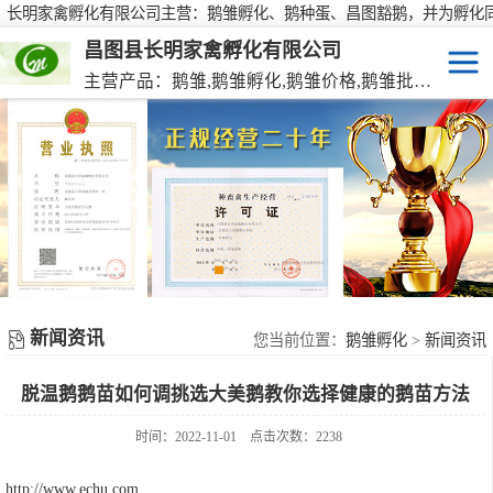
长明家禽孵化有限公司主营：鹅雏孵化、鹅种蛋、昌图豁鹅，并为孵化
行大批量供应鹅种蛋，有需要欢迎来电咨询！
昌图县长明家禽孵化有限公司
主营产品：鹅雏,鹅雏孵化,鹅雏价格,鹅雏批发,鹅种蛋,脱温大种鹅雏,活珠蛋,后备种鹅等家禽产品。
鹅雏
脱温大种鹅雏
鹅种蛋
活珠蛋
新闻资讯
后备种鹅
您当前位置：
鹅雏孵化
>
新闻资讯
脱温鹅鹅苗如何调挑选大美鹅教你选择健康的鹅苗方法
东北笨鸡雏
时间：2022-11-01
点击次数：2238
http://www.echu.com