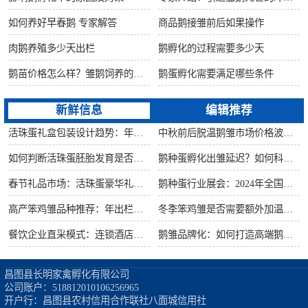
如何养好早春鹅 专家解答
商品鹅接雏前后如果操作
肉鹅养殖多少天出栏
鹅孵化的过程需要多少天
鹅苗价格怎么样？雏鹅饲养的六大要点！
鹅蛋孵化需要满足哪些条件
新鲜信息
编辑推荐
活珠蛋礼盒包装设计趋势：年节礼品市场突破方案
中秋前后脱温鹅雏市场价格波动预测
如何判断活珠蛋胚胎发育是否健康？照蛋操作指南
鹅种蛋孵化出雏延迟？如何科学助产提高成活率？
春节礼品市场：活珠蛋豪华礼盒定价与渠道策略
鹅种蛋行业展会：2024年全国种禽博览会预告
高产笨鸡雏品种推荐：年出栏量超万只的鸡种
冬季笨鸡雏是否需要额外加温？科学数据解析
餐饮企业直采模式：连锁酒店签约脱温大种鹅雏供应商
鹅雏品牌化：如何打造高端鹅苗市场？
昌图县长明家禽孵化有限公司

公司账户：518812010106256965

开户行：昌图县农村信用合作联社八面城信用社
