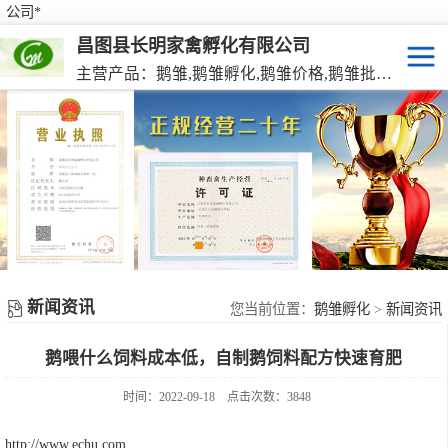
公司*
昌图县长明家禽孵化有限公司
主营产品：鹅雏,鹅雏孵化,鹅雏价格,鹅雏批发,鹅种蛋,脱温大种鹅雏,活珠蛋,后备种鹅等家禽产品。
鹅雏
脱温大种鹅雏
鹅种蛋
活珠蛋
新闻资讯
后备种鹅
您当前位置：
鹅雏孵化
>
新闻资讯
鹅喂什么饲料成本低，自制鹅饲料配方快速育肥
东北笨鸡雏
时间：2022-09-18
点击次数：3848
http://www.echu.com