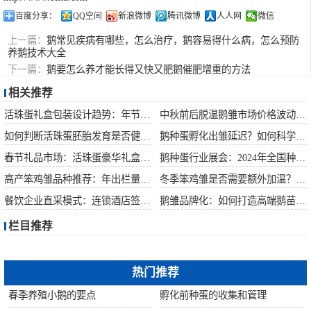
百度分享：
QQ空间
新浪微博
腾讯微博
人人网
微信
上一篇：
鹅常见疾病有哪些，怎么治疗，鹅容易得什么病，怎么预防
养鹅技术大全
下一篇：
鹅要怎么养才能长得又快又肥鹅催肥增重的方法
相关推荐
活珠蛋礼盒包装设计趋势：年节礼品市场突破方案
中秋前后脱温鹅雏市场价格波动预测
如何判断活珠蛋胚胎发育是否健康？照蛋操作指南
鹅种蛋孵化出雏延迟？如何科学助产提高成活率？
春节礼品市场：活珠蛋豪华礼盒定价与渠道策略
鹅种蛋行业展会：2024年全国种禽博览会预告
高产笨鸡雏品种推荐：年出栏量超万只的鸡种
冬季笨鸡雏是否需要额外加温？科学数据解析
餐饮企业直采模式：连锁酒店签约脱温大种鹅雏供应商
鹅雏品牌化：如何打造高端鹅苗市场？
栏目推荐
热门推荐
春季养殖小鹅的要点
孵化前种蛋的收集和管理