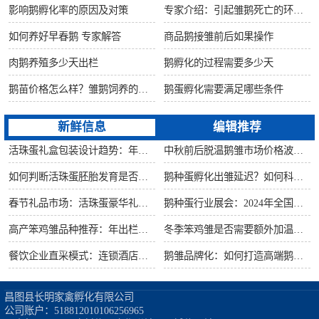
影响鹅孵化率的原因及对策
专家介绍：引起雏鹅死亡的环境因素
如何养好早春鹅 专家解答
商品鹅接雏前后如果操作
肉鹅养殖多少天出栏
鹅孵化的过程需要多少天
鹅苗价格怎么样？雏鹅饲养的六大要点！
鹅蛋孵化需要满足哪些条件
新鲜信息
编辑推荐
活珠蛋礼盒包装设计趋势：年节礼品市场突破方案
中秋前后脱温鹅雏市场价格波动预测
如何判断活珠蛋胚胎发育是否健康？照蛋操作指南
鹅种蛋孵化出雏延迟？如何科学助产提高成活率？
春节礼品市场：活珠蛋豪华礼盒定价与渠道策略
鹅种蛋行业展会：2024年全国种禽博览会预告
高产笨鸡雏品种推荐：年出栏量超万只的鸡种
冬季笨鸡雏是否需要额外加温？科学数据解析
餐饮企业直采模式：连锁酒店签约脱温大种鹅雏供应商
鹅雏品牌化：如何打造高端鹅苗市场？
昌图县长明家禽孵化有限公司

公司账户：518812010106256965
