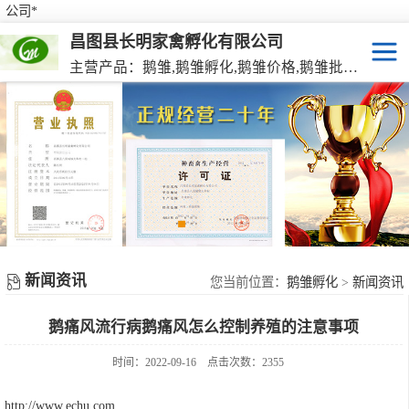
公司*
昌图县长明家禽孵化有限公司
主营产品：鹅雏,鹅雏孵化,鹅雏价格,鹅雏批发,鹅种蛋,脱温大种鹅雏,活珠蛋,后备种鹅等家禽产品。
鹅雏
脱温大种鹅雏
鹅种蛋
活珠蛋
新闻资讯
后备种鹅
您当前位置：
鹅雏孵化
>
新闻资讯
鹅痛风流行病鹅痛风怎么控制养殖的注意事项
东北笨鸡雏
时间：2022-09-16
点击次数：2355
http://www.echu.com