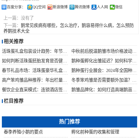
百度分享：
QQ空间
新浪微博
腾讯微博
人人网
微信
上一篇：
没有了
下一篇：
鹅常见疾病有哪些，怎么治疗，鹅容易得什么病，怎么预防
养鹅技术大全
相关推荐
活珠蛋礼盒包装设计趋势：年节礼品市场突破方案
中秋前后脱温鹅雏市场价格波动预测
如何判断活珠蛋胚胎发育是否健康？照蛋操作指南
鹅种蛋孵化出雏延迟？如何科学助产提高成活率？
春节礼品市场：活珠蛋豪华礼盒定价与渠道策略
鹅种蛋行业展会：2024年全国种禽博览会预告
高产笨鸡雏品种推荐：年出栏量超万只的鸡种
冬季笨鸡雏是否需要额外加温？科学数据解析
餐饮企业直采模式：连锁酒店签约脱温大种鹅雏供应商
鹅雏品牌化：如何打造高端鹅苗市场？
栏目推荐
热门推荐
春季养殖小鹅的要点
孵化前种蛋的收集和管理