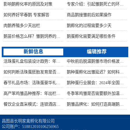
影响鹅孵化率的原因及对策
专家介绍：引起雏鹅死亡的环境因素
如何养好早春鹅 专家解答
商品鹅接雏前后如果操作
肉鹅养殖多少天出栏
鹅孵化的过程需要多少天
鹅苗价格怎么样？雏鹅饲养的六大要点！
鹅蛋孵化需要满足哪些条件
新鲜信息
编辑推荐
活珠蛋礼盒包装设计趋势：年节礼品市场突破方案
中秋前后脱温鹅雏市场价格波动预测
如何判断活珠蛋胚胎发育是否健康？照蛋操作指南
鹅种蛋孵化出雏延迟？如何科学助产提高成活率？
春节礼品市场：活珠蛋豪华礼盒定价与渠道策略
鹅种蛋行业展会：2024年全国种禽博览会预告
高产笨鸡雏品种推荐：年出栏量超万只的鸡种
冬季笨鸡雏是否需要额外加温？科学数据解析
餐饮企业直采模式：连锁酒店签约脱温大种鹅雏供应商
鹅雏品牌化：如何打造高端鹅苗市场？
昌图县长明家禽孵化有限公司

公司账户：518812010106256965
