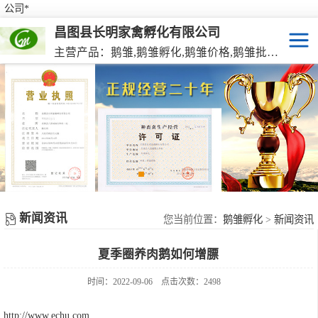
公司*
昌图县长明家禽孵化有限公司
主营产品：鹅雏,鹅雏孵化,鹅雏价格,鹅雏批发,鹅种蛋,脱温大种鹅雏,活珠蛋,后备种鹅等家禽产品。
鹅雏
脱温大种鹅雏
鹅种蛋
活珠蛋
新闻资讯
后备种鹅
您当前位置：
鹅雏孵化
>
新闻资讯
夏季圈养肉鹅如何增膘
东北笨鸡雏
时间：2022-09-06
点击次数：2498
http://www.echu.com