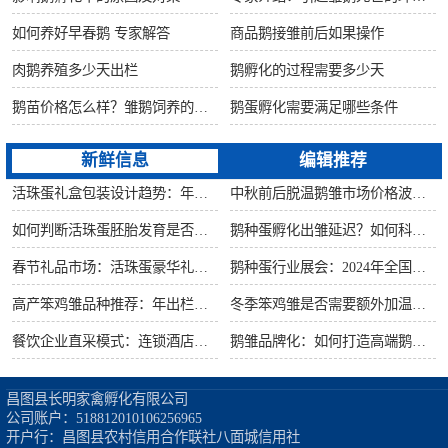
如何养好早春鹅 专家解答
商品鹅接雏前后如果操作
肉鹅养殖多少天出栏
鹅孵化的过程需要多少天
鹅苗价格怎么样？雏鹅饲养的六大要点！
鹅蛋孵化需要满足哪些条件
新鲜信息
编辑推荐
活珠蛋礼盒包装设计趋势：年节礼品市场突破方案
中秋前后脱温鹅雏市场价格波动预测
如何判断活珠蛋胚胎发育是否健康？照蛋操作指南
鹅种蛋孵化出雏延迟？如何科学助产提高成活率？
春节礼品市场：活珠蛋豪华礼盒定价与渠道策略
鹅种蛋行业展会：2024年全国种禽博览会预告
高产笨鸡雏品种推荐：年出栏量超万只的鸡种
冬季笨鸡雏是否需要额外加温？科学数据解析
餐饮企业直采模式：连锁酒店签约脱温大种鹅雏供应商
鹅雏品牌化：如何打造高端鹅苗市场？
昌图县长明家禽孵化有限公司

公司账户：518812010106256965

开户行：昌图县农村信用合作联社八面城信用社
