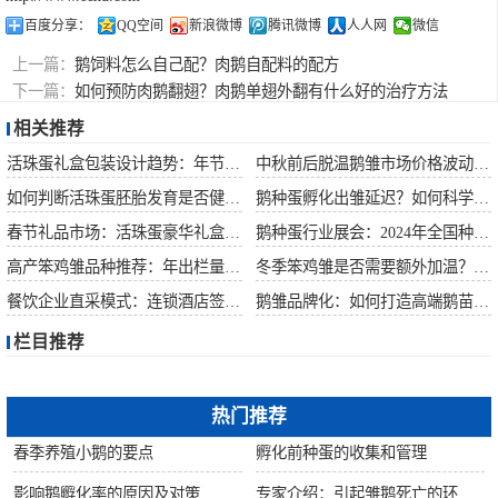
百度分享：
QQ空间
新浪微博
腾讯微博
人人网
微信
上一篇：
鹅饲料怎么自己配？肉鹅自配料的配方
下一篇：
如何预防肉鹅翻翅？肉鹅单翅外翻有什么好的治疗方法
相关推荐
活珠蛋礼盒包装设计趋势：年节礼品市场突破方案
中秋前后脱温鹅雏市场价格波动预测
如何判断活珠蛋胚胎发育是否健康？照蛋操作指南
鹅种蛋孵化出雏延迟？如何科学助产提高成活率？
春节礼品市场：活珠蛋豪华礼盒定价与渠道策略
鹅种蛋行业展会：2024年全国种禽博览会预告
高产笨鸡雏品种推荐：年出栏量超万只的鸡种
冬季笨鸡雏是否需要额外加温？科学数据解析
餐饮企业直采模式：连锁酒店签约脱温大种鹅雏供应商
鹅雏品牌化：如何打造高端鹅苗市场？
栏目推荐
热门推荐
春季养殖小鹅的要点
孵化前种蛋的收集和管理
影响鹅孵化率的原因及对策
专家介绍：引起雏鹅死亡的环境因素