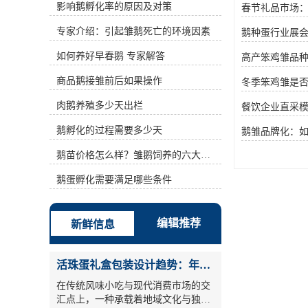
影响鹅孵化率的原因及对策
春节礼品市场
2、温度合适。1～5日龄为25℃～
28℃，6～10日龄在23℃～26℃，11
专家介绍：引起雏鹅死亡的环境因素
鹅种蛋行业展会
～20日龄为20℃～24℃，21日龄以后
为17℃～20℃。3、精心饲喂。应守
如何养好早春鹅 专家解答
高产笨鸡雏品
时定量饲喂，宜选用少喂勤添多半饱
的喂法。雏鹅在出壳24小时后，要先
商品鹅接雏前后如果操作
冬季笨鸡雏是
喂水后开食，喂浸泡的碎米和丝状青
肉鹅养殖多少天出栏
菜。开食后前两天喂4～5次，4～10
餐饮企业直采
日龄喂次数增至5～7次，日粮精料占
鹅孵化的过程需要多少天
鹅雏品牌化：
35%，青菜占65%。11～20日龄时，
以青料为主。21日龄后，改为谷物类
鹅苗价格怎么样？雏鹅饲养的六大要点！
饲料，每天喂4～5次。4、分隔育
雏。每批雏鹅都有大、中、小或强弱
鹅蛋孵化需要满足哪些条件
之分，因而，有必要合理群，到达全
群成长均匀，发育规整的意图。育雏
应以小群为宜，每群50～80只，要做
编辑推荐
新鲜信息
到白日、黑夜逐群查看，用手把小鹅
操动4～5次，避免有雏鹅堆叠而形成
上面冻、中心热、下面压。5、当令
活珠蛋礼盒包装设计趋势：年节礼品市场突破方案
放牧。自开食后，要每隔一小时动身
一次，这样可调理温度，发出水汽。
在传统风味小吃与现代消费市场的交
7日龄后，挑选在晴朗无风气候，可
汇点上，一种承载着地域文化与独特