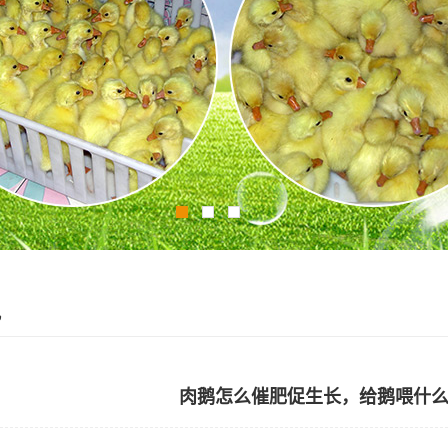
讯
肉鹅怎么催肥促生长，给鹅喂什