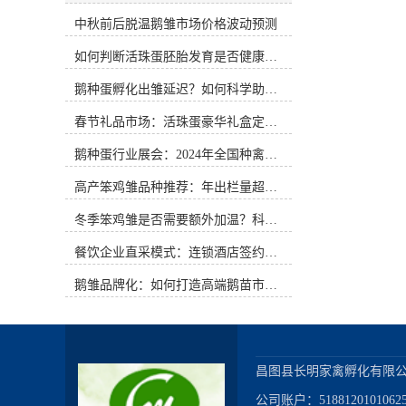
在清洁的浅水塘内进行放水，开端时
风味的食品正悄然迎来新的发展机
刻要短，路要近。6、防治疾病。雏
中秋前后脱温鹅雏市场价格波动预测
遇。活珠蛋，这一源自江南民间的特
鹅抗病力弱，圈舍要常打扫，垫草要
色食材，以其独特的口感与文化内
如何判断活珠蛋胚胎发育是否健康？照蛋操作指南
勤换勤晒，料槽每周用碱水刷1次，
涵，在年节礼品市场中展现出前所未
育雏阶段要点防治小鹅流感和小鹅
有的潜力。如何通过创新的礼盒包装
鹅种蛋孵化出雏延迟？如何科学助产提高成活率？
瘟。常见问答：问：怎么调整孵化机
设计，让这一传统美食突破地域限
进步出雏质量?答：在操控好很合适孵
制，成为年节馈赠的新选择，是当前
春节礼品市场：活珠蛋豪华礼盒定价与渠道策略
化机运转的环境条件后，假如孵化机
值得深入探讨的课题。文化内涵与情
内不同方位的种蛋温度还有不同，可
感联结：包装设计的核心基石活珠蛋
鹅种蛋行业展会：2024年全国种禽博览会预告
以尝试做以下调整，进步出雏均匀
并非普通的食品，它承载着特定地域
度。箱体机，在孵化12天左右时，可
高产笨鸡雏品种推荐：年出栏量超万只的鸡种
的饮食记忆与文化传承。其制作工艺
以每2天调整一次车位，例如1、2车
讲究，需经过精准的温湿度控制与时
冬季笨鸡雏是否需要额外加温？科学数据解析
位之间相互换位，3、4车位之间相互
间把握，才能在蛋内形成半胚胎化的
换位，尽量削减由于温度的差异导致
特殊状态。这种独特的制作过程本身
餐饮企业直采模式：连锁酒店签约脱温大种鹅雏供应商
的出雏陕慢不一致。巷道机，可以在
就蕴含着匠心与传统的温度。在礼盒
1～4车位的上、下方位装置挡风板，
包装设计中，应当深入挖掘这一文化
鹅雏品牌化：如何打造高端鹅苗市场？
意图是挡住上、下的风，让更多的风
内涵，将其转化为视觉语言与情感联
从中心经过，尽量削减由于温度的差
结。包装不应仅仅是产品的容器，更
异导致的出雏快慢不一致。现在还有
应是文化故事的讲述者。可以通过简
一种技能，便是使用二氧化碳完成同
约雅致的设计风格，搭配富有江南韵
步出雏。众所周知，空气交流在孵化
味的图案元素，如 subtle 的水波纹、
昌图县长明家禽孵化有限公
过程中是一个至关重要的目标。为了
亭台楼阁剪影或传统花鸟图案，营造
公司账户：518812010106256
代谢生产出健康的雏鸡，有必要为种
出既有地域特色又不失现代审美的视