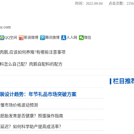
时间：2022-09-04
点击次数：2356
hu.com
QQ空间
新浪微博
腾讯微博
人人网
微信
肉鹅,应该如何养殖?有哪些注意事项
料怎么自己配？肉鹅自配料的配方
栏目推
装设计趋势：年节礼品市场突破方案
鹅雏市场价格波动预测
蛋胚胎发育是否健康？照蛋操作指南
雏延迟？如何科学助产提高成活率？