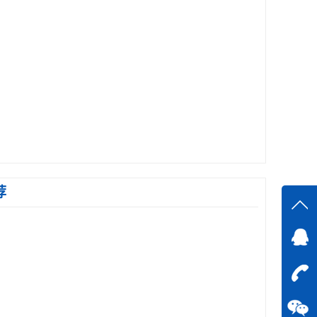
荐
在线
在
咨询