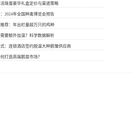
：活珠蛋豪华礼盒定价与渠道策略
：2024年全国种禽博览会预告
种推荐：年出栏量超万只的鸡种
否需要额外加温？科学数据解析
模式：连锁酒店签约脱温大种鹅雏供应商
如何打造高端鹅苗市场？