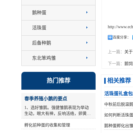
鹅种蛋
http://www.ec
活珠蛋
百度分享：
后备种鹅
上一篇：
关于
东北笨鸡雏
下一篇：
鹅饲
热门推荐
相关推荐
活珠蛋礼盒包
春季养殖小鹅的要点
中秋前后脱温
1、选好雏鹅。强健雏鹅表现为举动
生动，眼大有神，反响活络，卵黄缩
如何判断活珠
短杰出，毛干后能站稳，叫声有力，
孵化前种蛋的收集和管理
用手抓住颈部提起来时，双脚敏捷缩
鹅种蛋孵化出
短。对腹大、歪头号弱雏要筛选。