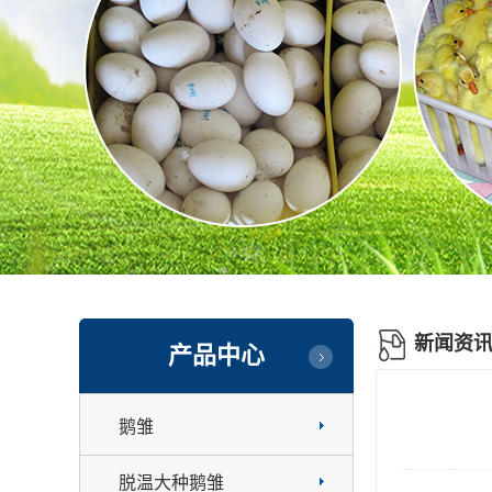
新闻资
产品中心
鹅雏
脱温大种鹅雏