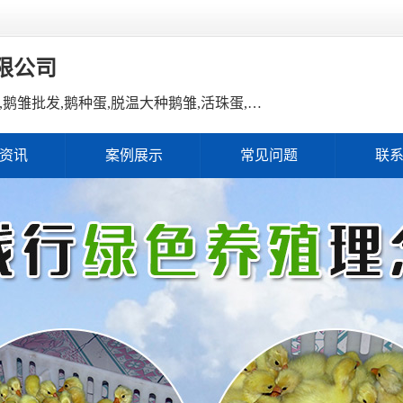
限公司
主营产品：鹅雏,鹅雏孵化,鹅雏价格,鹅雏批发,鹅种蛋,脱温大种鹅雏,活珠蛋,后备种鹅等家禽产品。
资讯
案例展示
常见问题
联