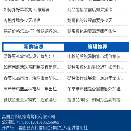
如何养好早春鹅 专家解答
商品鹅接雏前后如果操作
肉鹅养殖多少天出栏
鹅孵化的过程需要多少天
鹅苗价格怎么样？雏鹅饲养的六大要点！
鹅蛋孵化需要满足哪些条件
新鲜信息
编辑推荐
活珠蛋礼盒包装设计趋势：年节礼品市场突破方案
中秋前后脱温鹅雏市场价格波动预测
如何判断活珠蛋胚胎发育是否健康？照蛋操作指南
鹅种蛋孵化出雏延迟？如何科学助产提高成活率？
春节礼品市场：活珠蛋豪华礼盒定价与渠道策略
鹅种蛋行业展会：2024年全国种禽博览会预告
高产笨鸡雏品种推荐：年出栏量超万只的鸡种
冬季笨鸡雏是否需要额外加温？科学数据解析
餐饮企业直采模式：连锁酒店签约脱温大种鹅雏供应商
鹅雏品牌化：如何打造高端鹅苗市场？
昌图县长明家禽孵化有限公司

公司账户：518812010106256965

开户行：昌图县农村信用合作联社八面城信用社
