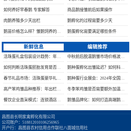
如何养好早春鹅 专家解答
商品鹅接雏前后如果操作
肉鹅养殖多少天出栏
鹅孵化的过程需要多少天
鹅苗价格怎么样？雏鹅饲养的六大要点！
鹅蛋孵化需要满足哪些条件
新鲜信息
编辑推荐
活珠蛋礼盒包装设计趋势：年节礼品市场突破方案
中秋前后脱温鹅雏市场价格波动预测
如何判断活珠蛋胚胎发育是否健康？照蛋操作指南
鹅种蛋孵化出雏延迟？如何科学助产提高成活率？
春节礼品市场：活珠蛋豪华礼盒定价与渠道策略
鹅种蛋行业展会：2024年全国种禽博览会预告
高产笨鸡雏品种推荐：年出栏量超万只的鸡种
冬季笨鸡雏是否需要额外加温？科学数据解析
餐饮企业直采模式：连锁酒店签约脱温大种鹅雏供应商
鹅雏品牌化：如何打造高端鹅苗市场？
昌图县长明家禽孵化有限公司

公司账户：518812010106256965

开户行：昌图县农村信用合作联社八面城信用社
