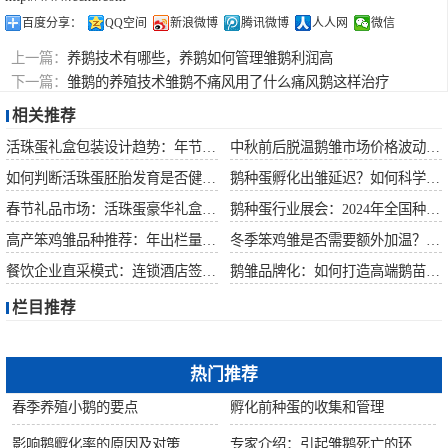
百度分享：
QQ空间
新浪微博
腾讯微博
人人网
微信
上一篇：
养鹅技术有哪些，养鹅如何管理雏鹅利润高
下一篇：
雏鹅的养殖技术雏鹅不痛风用了什么痛风鹅这样治疗
相关推荐
活珠蛋礼盒包装设计趋势：年节礼品市场突破方案
中秋前后脱温鹅雏市场价格波动预测
如何判断活珠蛋胚胎发育是否健康？照蛋操作指南
鹅种蛋孵化出雏延迟？如何科学助产提高成活率？
春节礼品市场：活珠蛋豪华礼盒定价与渠道策略
鹅种蛋行业展会：2024年全国种禽博览会预告
高产笨鸡雏品种推荐：年出栏量超万只的鸡种
冬季笨鸡雏是否需要额外加温？科学数据解析
餐饮企业直采模式：连锁酒店签约脱温大种鹅雏供应商
鹅雏品牌化：如何打造高端鹅苗市场？
栏目推荐
热门推荐
春季养殖小鹅的要点
孵化前种蛋的收集和管理
影响鹅孵化率的原因及对策
专家介绍：引起雏鹅死亡的环境因素