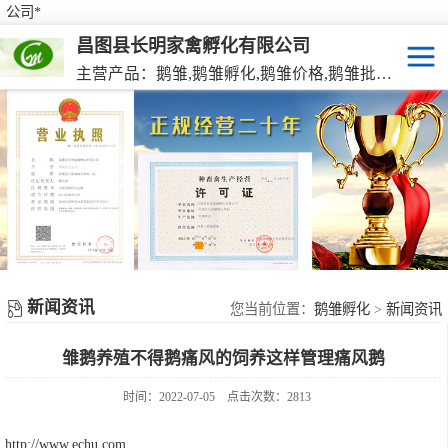
公司*
昌图县长明家禽孵化有限公司
主营产品：鹅雏,鹅雏孵化,鹅雏价格,鹅雏批发,鹅种蛋,脱温大种鹅雏,活珠蛋,后备种鹅等家禽产品。
鹅雏
脱温大种鹅雏
鹅种蛋
活珠蛋
新闻资讯
后备种鹅
您当前位置：
鹅雏孵化
>
新闻资讯
雏鹅养殖不得鹅痛风的饲养这样管理痛风鹅
东北笨鸡雏
时间：2022-07-05
点击次数：2813
http://www.echu.com