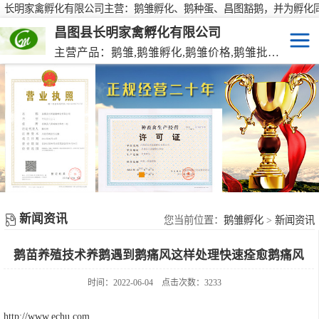
长明家禽孵化有限公司主营：鹅雏孵化、鹅种蛋、昌图豁鹅，并为孵化
行大批量供应鹅种蛋，有需要欢迎来电咨询！
昌图县长明家禽孵化有限公司
主营产品：鹅雏,鹅雏孵化,鹅雏价格,鹅雏批发,鹅种蛋,脱温大种鹅雏,活珠蛋,后备种鹅等家禽产品。
鹅雏
脱温大种鹅雏
鹅种蛋
活珠蛋
新闻资讯
后备种鹅
您当前位置：
鹅雏孵化
>
新闻资讯
鹅苗养殖技术养鹅遇到鹅痛风这样处理快速痊愈鹅痛风
东北笨鸡雏
时间：2022-06-04
点击次数：3233
http://www.echu.com