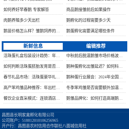
如何养好早春鹅 专家解答
商品鹅接雏前后如果操作
肉鹅养殖多少天出栏
鹅孵化的过程需要多少天
鹅苗价格怎么样？雏鹅饲养的六大要点！
鹅蛋孵化需要满足哪些条件
新鲜信息
编辑推荐
活珠蛋礼盒包装设计趋势：年节礼品市场突破方案
中秋前后脱温鹅雏市场价格波动预测
如何判断活珠蛋胚胎发育是否健康？照蛋操作指南
鹅种蛋孵化出雏延迟？如何科学助产提高成活率？
春节礼品市场：活珠蛋豪华礼盒定价与渠道策略
鹅种蛋行业展会：2024年全国种禽博览会预告
高产笨鸡雏品种推荐：年出栏量超万只的鸡种
冬季笨鸡雏是否需要额外加温？科学数据解析
餐饮企业直采模式：连锁酒店签约脱温大种鹅雏供应商
鹅雏品牌化：如何打造高端鹅苗市场？
昌图县长明家禽孵化有限公司

公司账户：518812010106256965

开户行：昌图县农村信用合作联社八面城信用社
