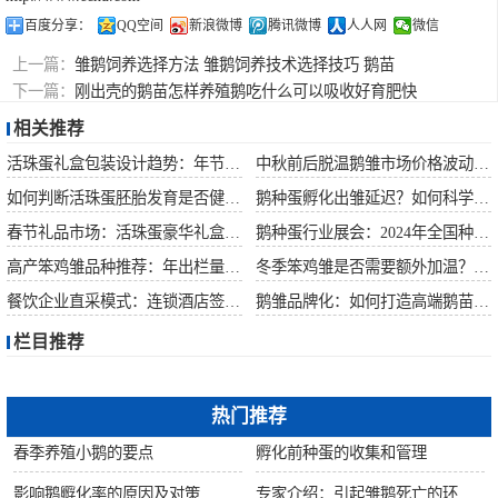
百度分享：
QQ空间
新浪微博
腾讯微博
人人网
微信
上一篇：
雏鹅饲养选择方法 雏鹅饲养技术选择技巧 鹅苗
下一篇：
刚出壳的鹅苗怎样养殖鹅吃什么可以吸收好育肥快
相关推荐
活珠蛋礼盒包装设计趋势：年节礼品市场突破方案
中秋前后脱温鹅雏市场价格波动预测
如何判断活珠蛋胚胎发育是否健康？照蛋操作指南
鹅种蛋孵化出雏延迟？如何科学助产提高成活率？
春节礼品市场：活珠蛋豪华礼盒定价与渠道策略
鹅种蛋行业展会：2024年全国种禽博览会预告
高产笨鸡雏品种推荐：年出栏量超万只的鸡种
冬季笨鸡雏是否需要额外加温？科学数据解析
餐饮企业直采模式：连锁酒店签约脱温大种鹅雏供应商
鹅雏品牌化：如何打造高端鹅苗市场？
栏目推荐
热门推荐
春季养殖小鹅的要点
孵化前种蛋的收集和管理
影响鹅孵化率的原因及对策
专家介绍：引起雏鹅死亡的环境因素