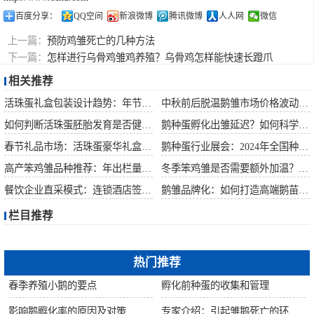
百度分享：
QQ空间
新浪微博
腾讯微博
人人网
微信
上一篇：
预防鸡雏死亡的几种方法
下一篇：
怎样进行乌骨鸡雏鸡养殖？乌骨鸡怎样能快速长蹬爪
相关推荐
活珠蛋礼盒包装设计趋势：年节礼品市场突破方案
中秋前后脱温鹅雏市场价格波动预测
如何判断活珠蛋胚胎发育是否健康？照蛋操作指南
鹅种蛋孵化出雏延迟？如何科学助产提高成活率？
春节礼品市场：活珠蛋豪华礼盒定价与渠道策略
鹅种蛋行业展会：2024年全国种禽博览会预告
高产笨鸡雏品种推荐：年出栏量超万只的鸡种
冬季笨鸡雏是否需要额外加温？科学数据解析
餐饮企业直采模式：连锁酒店签约脱温大种鹅雏供应商
鹅雏品牌化：如何打造高端鹅苗市场？
栏目推荐
热门推荐
春季养殖小鹅的要点
孵化前种蛋的收集和管理
影响鹅孵化率的原因及对策
专家介绍：引起雏鹅死亡的环境因素