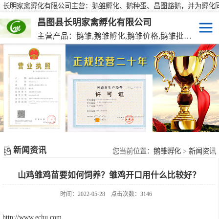
长明家禽孵化有限公司主营：鹅雏孵化、鹅种蛋、昌图豁鹅，并为孵化
行大批量供应鹅种蛋，有需要欢迎来电咨询！
昌图县长明家禽孵化有限公司
主营产品：鹅雏,鹅雏孵化,鹅雏价格,鹅雏批发,鹅种蛋,脱温大种鹅雏,活珠蛋,后备种鹅等家禽产品。
鹅雏
脱温大种鹅雏
鹅种蛋
活珠蛋
新闻资讯
后备种鹅
您当前位置：
鹅雏孵化
>
新闻资讯
山鸡雏鸡苗要如何饲养？雏鸡开口用什么比较好？
东北笨鸡雏
时间：2022-05-28
点击次数：3146
http://www.echu.com