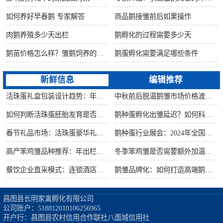
如何养好早春鹅 专家解答
商品鹅接雏前后如果操作
肉鹅养殖多少天出栏
鹅孵化的过程需要多少天
鹅苗价格怎么样？雏鹅饲养的六大要点！
鹅蛋孵化需要满足哪些条件
新鲜信息
编辑推荐
活珠蛋礼盒包装设计趋势：年节礼品市场突破方案
中秋前后脱温鹅雏市场价格波动预测
如何判断活珠蛋胚胎发育是否健康？照蛋操作指南
鹅种蛋孵化出雏延迟？如何科学助产提高成活率？
春节礼品市场：活珠蛋豪华礼盒定价与渠道策略
鹅种蛋行业展会：2024年全国种禽博览会预告
高产笨鸡雏品种推荐：年出栏量超万只的鸡种
冬季笨鸡雏是否需要额外加温？科学数据解析
餐饮企业直采模式：连锁酒店签约脱温大种鹅雏供应商
鹅雏品牌化：如何打造高端鹅苗市场？
昌图县长明家禽孵化有限公司

公司账户：518812010106256965

开户行：昌图县农村信用合作联社八面城信用社
