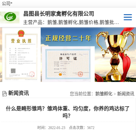
公司*
昌图县长明家禽孵化有限公司
主营产品：鹅雏,鹅雏孵化,鹅雏价格,鹅雏批发,鹅种蛋,脱温大种鹅雏,活珠蛋,后备种鹅等家禽产品。
鹅雏
脱温大种鹅雏
鹅种蛋
活珠蛋
新闻资讯
后备种鹅
您当前位置：
鹅雏孵化
>
新闻资讯
什么是畸形雏鸡？雏鸡体重、均匀度，你养的鸡达标了
东北笨鸡雏
吗？
时间：2022-01-23
点击次数：5672