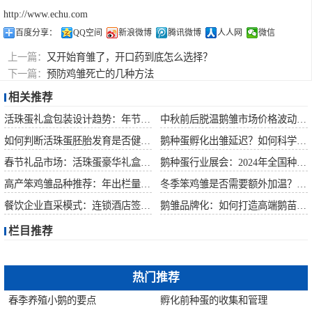
http://www.echu.com
百度分享：
QQ空间
新浪微博
腾讯微博
人人网
微信
上一篇：
又开始育雏了，开口药到底怎么选择？
下一篇：
预防鸡雏死亡的几种方法
相关推荐
活珠蛋礼盒包装设计趋势：年节礼品市场突破方案
中秋前后脱温鹅雏市场价格波动预测
如何判断活珠蛋胚胎发育是否健康？照蛋操作指南
鹅种蛋孵化出雏延迟？如何科学助产提高成活率？
春节礼品市场：活珠蛋豪华礼盒定价与渠道策略
鹅种蛋行业展会：2024年全国种禽博览会预告
高产笨鸡雏品种推荐：年出栏量超万只的鸡种
冬季笨鸡雏是否需要额外加温？科学数据解析
餐饮企业直采模式：连锁酒店签约脱温大种鹅雏供应商
鹅雏品牌化：如何打造高端鹅苗市场？
栏目推荐
热门推荐
春季养殖小鹅的要点
孵化前种蛋的收集和管理