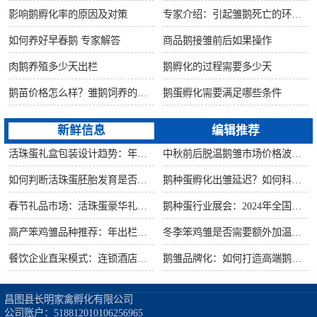
影响鹅孵化率的原因及对策
专家介绍：引起雏鹅死亡的环境因素
如何养好早春鹅 专家解答
商品鹅接雏前后如果操作
肉鹅养殖多少天出栏
鹅孵化的过程需要多少天
鹅苗价格怎么样？雏鹅饲养的六大要点！
鹅蛋孵化需要满足哪些条件
新鲜信息
编辑推荐
活珠蛋礼盒包装设计趋势：年节礼品市场突破方案
中秋前后脱温鹅雏市场价格波动预测
如何判断活珠蛋胚胎发育是否健康？照蛋操作指南
鹅种蛋孵化出雏延迟？如何科学助产提高成活率？
春节礼品市场：活珠蛋豪华礼盒定价与渠道策略
鹅种蛋行业展会：2024年全国种禽博览会预告
高产笨鸡雏品种推荐：年出栏量超万只的鸡种
冬季笨鸡雏是否需要额外加温？科学数据解析
餐饮企业直采模式：连锁酒店签约脱温大种鹅雏供应商
鹅雏品牌化：如何打造高端鹅苗市场？
昌图县长明家禽孵化有限公司

公司账户：518812010106256965
