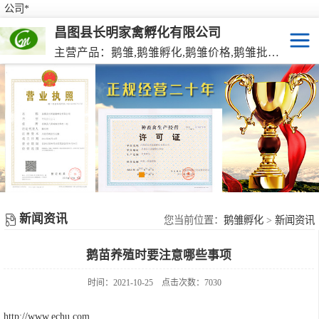
公司*
昌图县长明家禽孵化有限公司
主营产品：鹅雏,鹅雏孵化,鹅雏价格,鹅雏批发,鹅种蛋,脱温大种鹅雏,活珠蛋,后备种鹅等家禽产品。
鹅雏
脱温大种鹅雏
鹅种蛋
活珠蛋
新闻资讯
后备种鹅
您当前位置：
鹅雏孵化
>
新闻资讯
鹅苗养殖时要注意哪些事项
东北笨鸡雏
时间：2021-10-25
点击次数：7030
http://www.echu.com