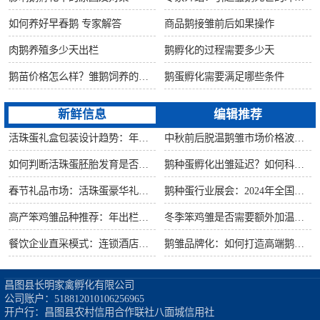
如何养好早春鹅 专家解答
商品鹅接雏前后如果操作
肉鹅养殖多少天出栏
鹅孵化的过程需要多少天
鹅苗价格怎么样？雏鹅饲养的六大要点！
鹅蛋孵化需要满足哪些条件
新鲜信息
编辑推荐
活珠蛋礼盒包装设计趋势：年节礼品市场突破方案
中秋前后脱温鹅雏市场价格波动预测
如何判断活珠蛋胚胎发育是否健康？照蛋操作指南
鹅种蛋孵化出雏延迟？如何科学助产提高成活率？
春节礼品市场：活珠蛋豪华礼盒定价与渠道策略
鹅种蛋行业展会：2024年全国种禽博览会预告
高产笨鸡雏品种推荐：年出栏量超万只的鸡种
冬季笨鸡雏是否需要额外加温？科学数据解析
餐饮企业直采模式：连锁酒店签约脱温大种鹅雏供应商
鹅雏品牌化：如何打造高端鹅苗市场？
昌图县长明家禽孵化有限公司

公司账户：518812010106256965

开户行：昌图县农村信用合作联社八面城信用社
