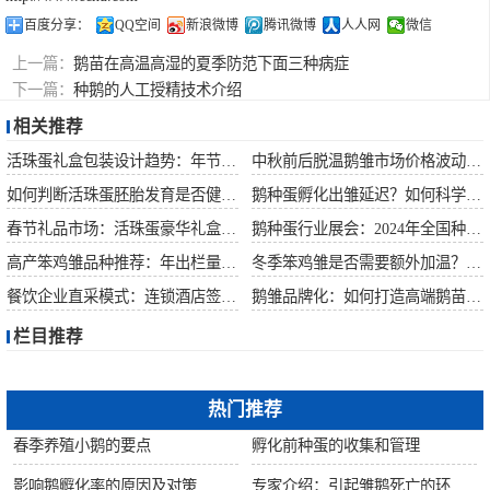
百度分享：
QQ空间
新浪微博
腾讯微博
人人网
微信
上一篇：
鹅苗在高温高湿的夏季防范下面三种病症
下一篇：
种鹅的人工授精技术介绍
相关推荐
活珠蛋礼盒包装设计趋势：年节礼品市场突破方案
中秋前后脱温鹅雏市场价格波动预测
如何判断活珠蛋胚胎发育是否健康？照蛋操作指南
鹅种蛋孵化出雏延迟？如何科学助产提高成活率？
春节礼品市场：活珠蛋豪华礼盒定价与渠道策略
鹅种蛋行业展会：2024年全国种禽博览会预告
高产笨鸡雏品种推荐：年出栏量超万只的鸡种
冬季笨鸡雏是否需要额外加温？科学数据解析
餐饮企业直采模式：连锁酒店签约脱温大种鹅雏供应商
鹅雏品牌化：如何打造高端鹅苗市场？
栏目推荐
热门推荐
春季养殖小鹅的要点
孵化前种蛋的收集和管理
影响鹅孵化率的原因及对策
专家介绍：引起雏鹅死亡的环境因素