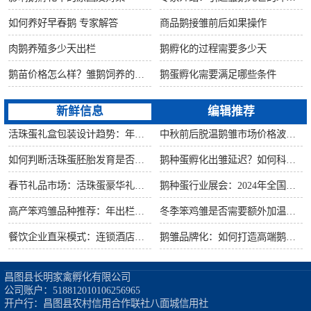
如何养好早春鹅 专家解答
商品鹅接雏前后如果操作
肉鹅养殖多少天出栏
鹅孵化的过程需要多少天
鹅苗价格怎么样？雏鹅饲养的六大要点！
鹅蛋孵化需要满足哪些条件
新鲜信息
编辑推荐
活珠蛋礼盒包装设计趋势：年节礼品市场突破方案
中秋前后脱温鹅雏市场价格波动预测
如何判断活珠蛋胚胎发育是否健康？照蛋操作指南
鹅种蛋孵化出雏延迟？如何科学助产提高成活率？
春节礼品市场：活珠蛋豪华礼盒定价与渠道策略
鹅种蛋行业展会：2024年全国种禽博览会预告
高产笨鸡雏品种推荐：年出栏量超万只的鸡种
冬季笨鸡雏是否需要额外加温？科学数据解析
餐饮企业直采模式：连锁酒店签约脱温大种鹅雏供应商
鹅雏品牌化：如何打造高端鹅苗市场？
昌图县长明家禽孵化有限公司

公司账户：518812010106256965

开户行：昌图县农村信用合作联社八面城信用社
