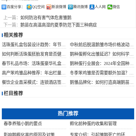
百度分享：
QQ空间
新浪微博
腾讯微博
人人网
微信
上一篇：
如何防治有害气体危害雏鹅
下一篇：
鹅苗在高温高湿的夏季防范下面三种病症
相关推荐
活珠蛋礼盒包装设计趋势：年节礼品市场突破方案
中秋前后脱温鹅雏市场价格波动预测
如何判断活珠蛋胚胎发育是否健康？照蛋操作指南
鹅种蛋孵化出雏延迟？如何科学助产提高成活率？
春节礼品市场：活珠蛋豪华礼盒定价与渠道策略
鹅种蛋行业展会：2024年全国种禽博览会预告
高产笨鸡雏品种推荐：年出栏量超万只的鸡种
冬季笨鸡雏是否需要额外加温？科学数据解析
餐饮企业直采模式：连锁酒店签约脱温大种鹅雏供应商
鹅雏品牌化：如何打造高端鹅苗市场？
栏目推荐
热门推荐
春季养殖小鹅的要点
孵化前种蛋的收集和管理
影响鹅孵化率的原因及对策
专家介绍：引起雏鹅死亡的环境因素