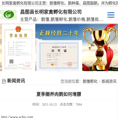
长明家禽孵化有限公司主营：鹅雏孵化、鹅种蛋、昌图豁鹅，并为孵化
行大批量供应鹅种蛋，有需要欢迎来电咨询！
昌图县长明家禽孵化有限公司
主营产品：鹅雏,鹅雏孵化,鹅雏价格,鹅雏批发,鹅种蛋,脱温大种鹅雏,活珠蛋,后备种鹅等家禽产品。
鹅雏
脱温大种鹅雏
鹅种蛋
活珠蛋
新闻资讯
后备种鹅
您当前位置：
鹅雏孵化
>
新闻资讯
夏季圈养肉鹅如何增膘
东北笨鸡雏
时间：2021-10-23
点击次数：7064
http://www.echu.com