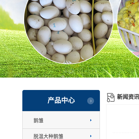
新闻资
产品中心
鹅雏
脱温大种鹅雏