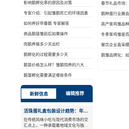
影响鹅孵化率的原因及对策
春节礼品市场
2、温度合适。1～5日龄为25℃～
28℃，6～10日龄在23℃～26℃，11
专家介绍：引起雏鹅死亡的环境因素
鹅种蛋行业展会
～20日龄为20℃～24℃，21日龄以后
为17℃～20℃。3、精心饲喂。应守
如何养好早春鹅 专家解答
高产笨鸡雏品
时定量饲喂，宜选用少喂勤添多半饱
的喂法。雏鹅在出壳24小时后，要先
商品鹅接雏前后如果操作
冬季笨鸡雏是
喂水后开食，喂浸泡的碎米和丝状青
肉鹅养殖多少天出栏
菜。开食后前两天喂4～5次，4～10
餐饮企业直采
日龄喂次数增至5～7次，日粮精料占
鹅孵化的过程需要多少天
鹅雏品牌化：
35%，青菜占65%。11～20日龄时，
以青料为主。21日龄后，改为谷物类
鹅苗价格怎么样？雏鹅饲养的六大要点！
饲料，每天喂4～5次。4、分隔育
雏。每批雏鹅都有大、中、小或强弱
鹅蛋孵化需要满足哪些条件
之分，因而，有必要合理群，到达全
群成长均匀，发育规整的意图。育雏
应以小群为宜，每群50～80只，要做
编辑推荐
新鲜信息
到白日、黑夜逐群查看，用手把小鹅
操动4～5次，避免有雏鹅堆叠而形成
上面冻、中心热、下面压。5、当令
活珠蛋礼盒包装设计趋势：年节礼品市场突破方案
放牧。自开食后，要每隔一小时动身
一次，这样可调理温度，发出水汽。
在传统风味小吃与现代消费市场的交
7日龄后，挑选在晴朗无风气候，可
汇点上，一种承载着地域文化与独特