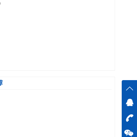
9
荐
在线
在
咨询