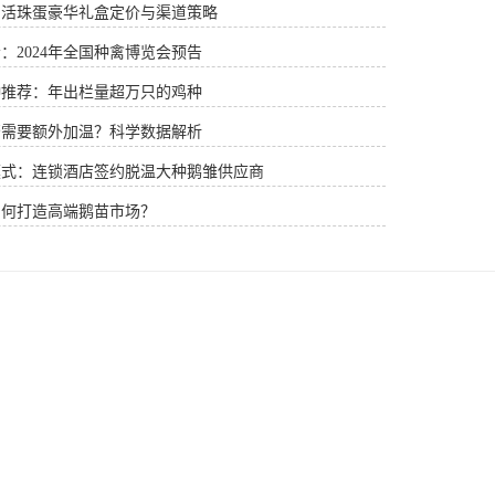
：活珠蛋豪华礼盒定价与渠道策略
：2024年全国种禽博览会预告
种推荐：年出栏量超万只的鸡种
否需要额外加温？科学数据解析
模式：连锁酒店签约脱温大种鹅雏供应商
如何打造高端鹅苗市场？