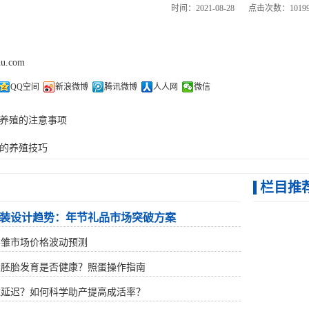
时间：2021-08-28
点击次数：1019
hu.com
QQ空间
新浪微博
腾讯微博
人人网
微信
养殖的注意事项
的养殖技巧
栏目推
装设计趋势：年节礼品市场突破方案
鹅雏市场价格波动预测
蛋胚胎发育是否健康？照蛋操作指南
雏延迟？如何科学助产提高成活率？