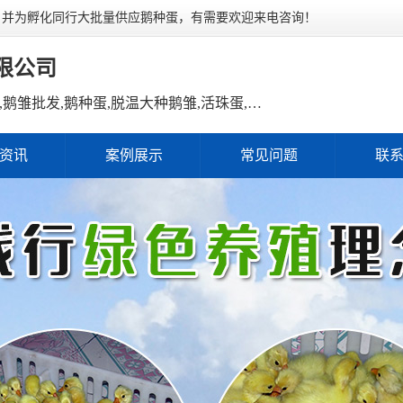
，并为孵化同行大批量供应鹅种蛋，有需要欢迎来电咨询！
限公司
主营产品：鹅雏,鹅雏孵化,鹅雏价格,鹅雏批发,鹅种蛋,脱温大种鹅雏,活珠蛋,后备种鹅等家禽产品。
资讯
案例展示
常见问题
联