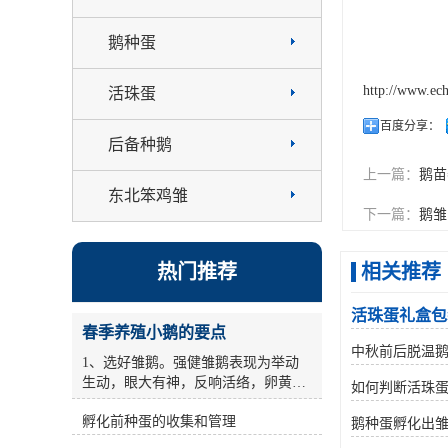
鹅种蛋
http://www.ec
活珠蛋
百度分享：
后备种鹅
上一篇：
鹅苗
东北笨鸡雏
下一篇：
鹅雏
热门推荐
相关推荐
活珠蛋礼盒包
春季养殖小鹅的要点
中秋前后脱温
1、选好雏鹅。强健雏鹅表现为举动
生动，眼大有神，反响活络，卵黄缩
如何判断活珠
短杰出，毛干后能站稳，叫声有力，
孵化前种蛋的收集和管理
用手抓住颈部提起来时，双脚敏捷缩
鹅种蛋孵化出
短。对腹大、歪头号弱雏要筛选。