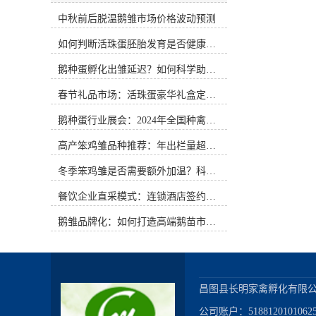
在清洁的浅水塘内进行放水，开端时
风味的食品正悄然迎来新的发展机
刻要短，路要近。6、防治疾病。雏
中秋前后脱温鹅雏市场价格波动预测
遇。活珠蛋，这一源自江南民间的特
鹅抗病力弱，圈舍要常打扫，垫草要
色食材，以其独特的口感与文化内
如何判断活珠蛋胚胎发育是否健康？照蛋操作指南
勤换勤晒，料槽每周用碱水刷1次，
涵，在年节礼品市场中展现出前所未
育雏阶段要点防治小鹅流感和小鹅
有的潜力。如何通过创新的礼盒包装
鹅种蛋孵化出雏延迟？如何科学助产提高成活率？
瘟。常见问答：问：怎么调整孵化机
设计，让这一传统美食突破地域限
进步出雏质量?答：在操控好很合适孵
制，成为年节馈赠的新选择，是当前
春节礼品市场：活珠蛋豪华礼盒定价与渠道策略
化机运转的环境条件后，假如孵化机
值得深入探讨的课题。文化内涵与情
内不同方位的种蛋温度还有不同，可
感联结：包装设计的核心基石活珠蛋
鹅种蛋行业展会：2024年全国种禽博览会预告
以尝试做以下调整，进步出雏均匀
并非普通的食品，它承载着特定地域
度。箱体机，在孵化12天左右时，可
高产笨鸡雏品种推荐：年出栏量超万只的鸡种
的饮食记忆与文化传承。其制作工艺
以每2天调整一次车位，例如1、2车
讲究，需经过精准的温湿度控制与时
冬季笨鸡雏是否需要额外加温？科学数据解析
位之间相互换位，3、4车位之间相互
间把握，才能在蛋内形成半胚胎化的
换位，尽量削减由于温度的差异导致
特殊状态。这种独特的制作过程本身
餐饮企业直采模式：连锁酒店签约脱温大种鹅雏供应商
的出雏陕慢不一致。巷道机，可以在
就蕴含着匠心与传统的温度。在礼盒
1～4车位的上、下方位装置挡风板，
包装设计中，应当深入挖掘这一文化
鹅雏品牌化：如何打造高端鹅苗市场？
意图是挡住上、下的风，让更多的风
内涵，将其转化为视觉语言与情感联
从中心经过，尽量削减由于温度的差
结。包装不应仅仅是产品的容器，更
异导致的出雏快慢不一致。现在还有
应是文化故事的讲述者。可以通过简
一种技能，便是使用二氧化碳完成同
约雅致的设计风格，搭配富有江南韵
步出雏。众所周知，空气交流在孵化
味的图案元素，如 subtle 的水波纹、
昌图县长明家禽孵化有限公
过程中是一个至关重要的目标。为了
亭台楼阁剪影或传统花鸟图案，营造
公司账户：518812010106256
代谢生产出健康的雏鸡，有必要为种
出既有地域特色又不失现代审美的视