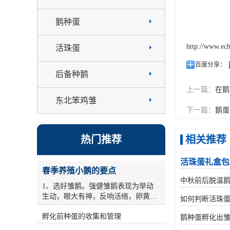
鹅种蛋
http://www.ec
活珠蛋
百度分享：
后备种鹅
上一篇：
在鹅
东北笨鸡雏
下一篇：
鹅蛋
热门推荐
相关推荐
活珠蛋礼盒包
春季养殖小鹅的要点
中秋前后脱温
1、选好雏鹅。强健雏鹅表现为举动
生动，眼大有神，反响活络，卵黄缩
如何判断活珠
短杰出，毛干后能站稳，叫声有力，
孵化前种蛋的收集和管理
用手抓住颈部提起来时，双脚敏捷缩
鹅种蛋孵化出
短。对腹大、歪头号弱雏要筛选。