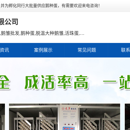
，并为孵化同行大批量供应鹅种蛋，有需要欢迎来电咨询！
限公司
主营产品：鹅雏,鹅雏孵化,鹅雏价格,鹅雏批发,鹅种蛋,脱温大种鹅雏,活珠蛋,后备种鹅等家禽产品。
资讯
案例展示
常见问题
联