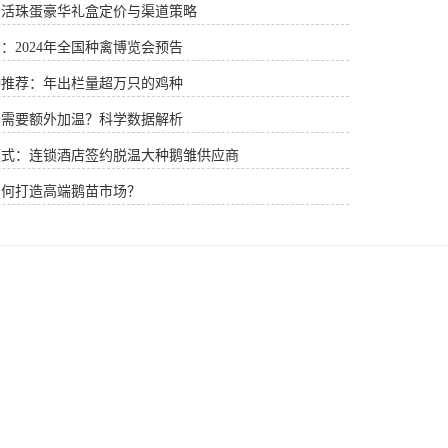
：活珠蛋豪华礼盒定价与渠道策略
：2024年全国种禽博览会预告
种推荐：年出栏量超万只的鸡种
否需要额外加温？科学数据解析
模式：连锁酒店签约脱温大种鹅雏供应商
如何打造高端鹅苗市场？