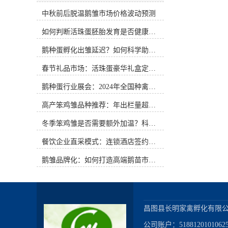
在清洁的浅水塘内进行放水，开端时
风味的食品正悄然迎来新的发展机
刻要短，路要近。6、防治疾病。雏
中秋前后脱温鹅雏市场价格波动预测
遇。活珠蛋，这一源自江南民间的特
鹅抗病力弱，圈舍要常打扫，垫草要
色食材，以其独特的口感与文化内
如何判断活珠蛋胚胎发育是否健康？照蛋操作指南
勤换勤晒，料槽每周用碱水刷1次，
涵，在年节礼品市场中展现出前所未
育雏阶段要点防治小鹅流感和小鹅
有的潜力。如何通过创新的礼盒包装
鹅种蛋孵化出雏延迟？如何科学助产提高成活率？
瘟。常见问答：问：怎么调整孵化机
设计，让这一传统美食突破地域限
进步出雏质量?答：在操控好很合适孵
制，成为年节馈赠的新选择，是当前
春节礼品市场：活珠蛋豪华礼盒定价与渠道策略
化机运转的环境条件后，假如孵化机
值得深入探讨的课题。文化内涵与情
内不同方位的种蛋温度还有不同，可
感联结：包装设计的核心基石活珠蛋
鹅种蛋行业展会：2024年全国种禽博览会预告
以尝试做以下调整，进步出雏均匀
并非普通的食品，它承载着特定地域
度。箱体机，在孵化12天左右时，可
高产笨鸡雏品种推荐：年出栏量超万只的鸡种
的饮食记忆与文化传承。其制作工艺
以每2天调整一次车位，例如1、2车
讲究，需经过精准的温湿度控制与时
冬季笨鸡雏是否需要额外加温？科学数据解析
位之间相互换位，3、4车位之间相互
间把握，才能在蛋内形成半胚胎化的
换位，尽量削减由于温度的差异导致
特殊状态。这种独特的制作过程本身
餐饮企业直采模式：连锁酒店签约脱温大种鹅雏供应商
的出雏陕慢不一致。巷道机，可以在
就蕴含着匠心与传统的温度。在礼盒
1～4车位的上、下方位装置挡风板，
包装设计中，应当深入挖掘这一文化
鹅雏品牌化：如何打造高端鹅苗市场？
意图是挡住上、下的风，让更多的风
内涵，将其转化为视觉语言与情感联
从中心经过，尽量削减由于温度的差
结。包装不应仅仅是产品的容器，更
异导致的出雏快慢不一致。现在还有
应是文化故事的讲述者。可以通过简
一种技能，便是使用二氧化碳完成同
约雅致的设计风格，搭配富有江南韵
步出雏。众所周知，空气交流在孵化
味的图案元素，如 subtle 的水波纹、
昌图县长明家禽孵化有限公
过程中是一个至关重要的目标。为了
亭台楼阁剪影或传统花鸟图案，营造
公司账户：518812010106256
代谢生产出健康的雏鸡，有必要为种
出既有地域特色又不失现代审美的视