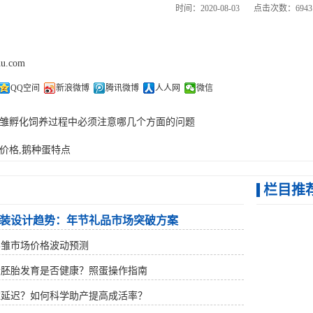
时间：2020-08-03
点击次数：6943
hu.com
QQ空间
新浪微博
腾讯微博
人人网
微信
雏孵化饲养过程中必须注意哪几个方面的问题
价格,鹅种蛋特点
栏目推
装设计趋势：年节礼品市场突破方案
鹅雏市场价格波动预测
蛋胚胎发育是否健康？照蛋操作指南
雏延迟？如何科学助产提高成活率？