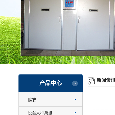
新闻资
产品中心
鹅雏
脱温大种鹅雏