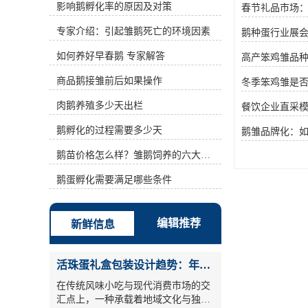
影响鹅孵化率的原因及对策
春节礼品市场
2、温度合适。1～5日龄为25℃～
28℃，6～10日龄在23℃～26℃，11
专家介绍：引起雏鹅死亡的环境因素
鹅种蛋行业展会
～20日龄为20℃～24℃，21日龄以后
为17℃～20℃。3、精心饲喂。应守
如何养好早春鹅 专家解答
高产笨鸡雏品
时定量饲喂，宜选用少喂勤添多半饱
的喂法。雏鹅在出壳24小时后，要先
商品鹅接雏前后如果操作
冬季笨鸡雏是
喂水后开食，喂浸泡的碎米和丝状青
肉鹅养殖多少天出栏
菜。开食后前两天喂4～5次，4～10
餐饮企业直采
日龄喂次数增至5～7次，日粮精料占
鹅孵化的过程需要多少天
鹅雏品牌化：
35%，青菜占65%。11～20日龄时，
以青料为主。21日龄后，改为谷物类
鹅苗价格怎么样？雏鹅饲养的六大要点！
饲料，每天喂4～5次。4、分隔育
雏。每批雏鹅都有大、中、小或强弱
鹅蛋孵化需要满足哪些条件
之分，因而，有必要合理群，到达全
群成长均匀，发育规整的意图。育雏
应以小群为宜，每群50～80只，要做
编辑推荐
新鲜信息
到白日、黑夜逐群查看，用手把小鹅
操动4～5次，避免有雏鹅堆叠而形成
上面冻、中心热、下面压。5、当令
活珠蛋礼盒包装设计趋势：年节礼品市场突破方案
放牧。自开食后，要每隔一小时动身
一次，这样可调理温度，发出水汽。
在传统风味小吃与现代消费市场的交
7日龄后，挑选在晴朗无风气候，可
汇点上，一种承载着地域文化与独特