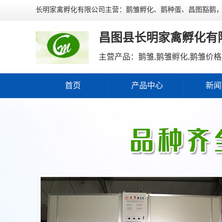
长明家禽孵化有限公司主营：鹅雏孵化、鹅种蛋、昌图豁鹅
昌图县长明家禽孵化有
首页
产品中心
新闻