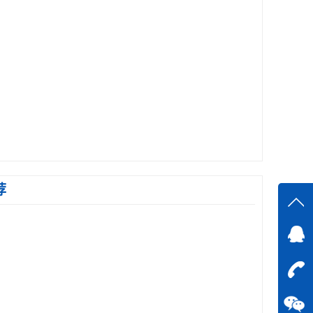
荐
在线
在
咨询