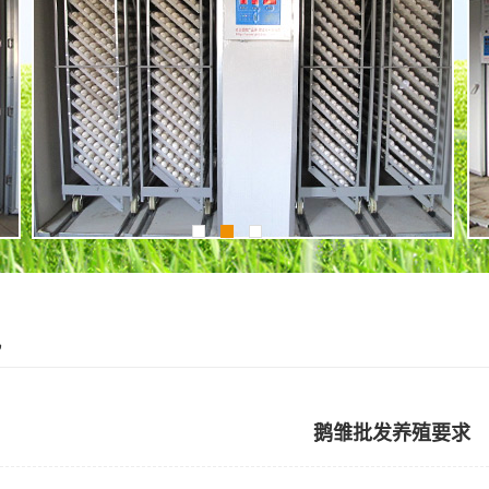
讯
鹅雏批发养殖要求